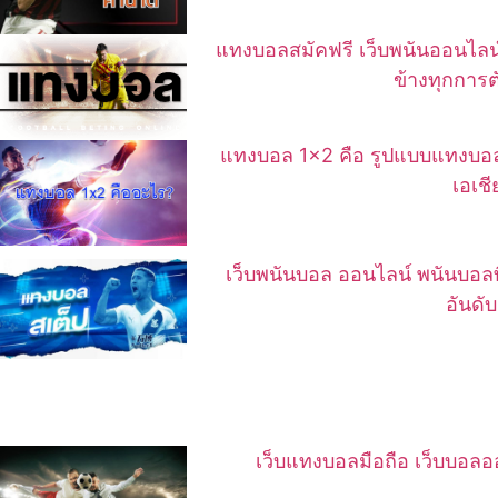
แทงบอลสมัคฟรี เว็บพนันออนไลน์
ข้างทุกการต
แทงบอล 1×2 คือ รูปแบบแทงบอล เ
เอเชี
เว็บพนันบอล ออนไลน์ พนันบอลที่ด
อันดับ
เว็บแทงบอลมือถือ เว็บบอลออ