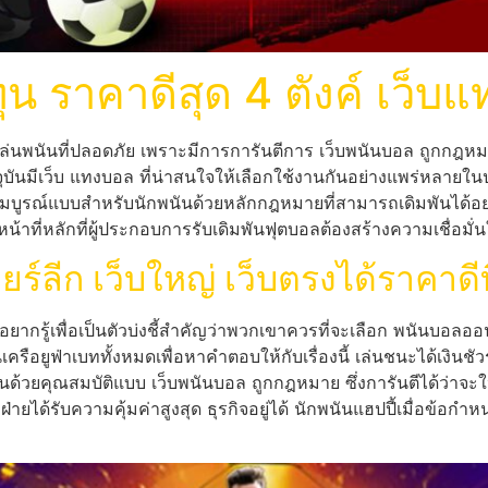
น ราคาดีสุด 4 ตังค์ เว็บ
เล่นพนันที่ปลอดภัย เพราะมีการการันตีการ เว็บพนันบอล ถูกกฎหมา
นมีเว็บ แทงบอล ที่น่าสนใจให้เลือกใช้งานกันอย่างแพร่หลายในปร
มบูรณ์แบบสำหรับนักพนันด้วยหลักกฎหมายที่สามารถเดิมพันได้อย่า
อหน้าที่หลักที่ผู้ประกอบการรับเดิมพันฟุตบอลต้องสร้างความเชื่อมั่น
ร์ลีก เว็บใหญ่ เว็บตรงได้ราคาดีที่
ยากรู้เพื่อเป็นตัวบ่งชี้สำคัญว่าพวกเขาควรที่จะเลือก พนันบอลออนไ
ในเครือยูฟ่าเบททั้งหมดเพื่อหาคำตอบให้กับเรื่องนี้ เล่นชนะได้เงิ
มพันด้วยคุณสมบัติแบบ เว็บพนันบอล ถูกกฎหมาย ซึ่งการันตีได้ว่าจะ
ฝ่ายได้รับความคุ้มค่าสูงสุด ธุรกิจอยู่ได้ นักพนันแฮปปี้เมื่อข้อ