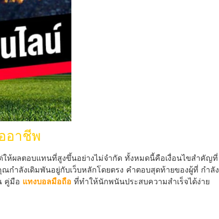
ืออาชีพ
่ให้ผลตอบแทนที่สูงขึ้นอย่างไม่จำกัด ทั้งหมดนี้คือเงื่อนไขสำคัญที่
ุณกำลังเดิมพันอยู่กับเว็บหลักโดยตรง คำตอบสุดท้ายของผู้ที่ กำลัง
 คู่มือ
แทงบอลมือถือ
ที่ทำให้นักพนันประสบความสำเร็จได้ง่าย