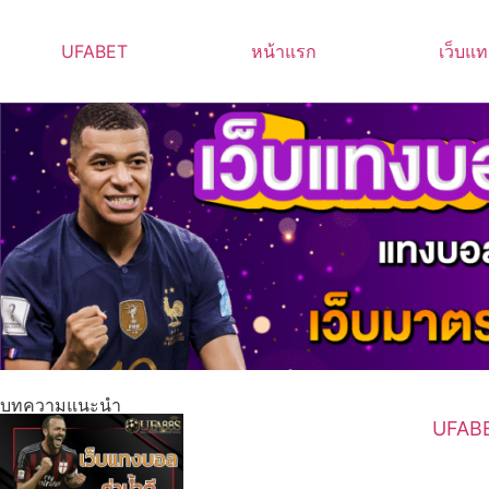
UFABET
หน้าแรก
เว็บแ
บทความแนะนำ
UFAB