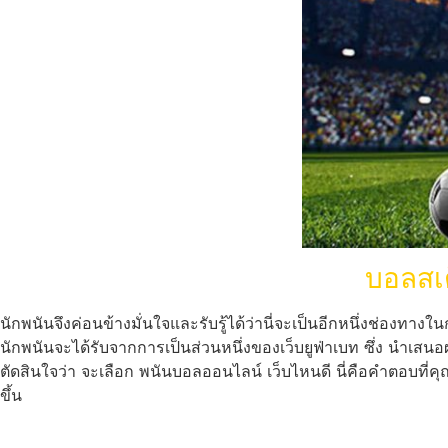
บอลสเต
นักพนันจึงค่อนข้างมั่นใจและรับรู้ได้ว่านี่จะเป็นอีกหนึ่งช่องทางใน
นักพนันจะได้รับจากการเป็นส่วนหนึ่งของเว็บยูฟ่าเบท ซึ่ง นำเสนอผ่
ตัดสินใจว่า จะเลือก พนันบอลออนไลน์ เว็บไหนดี นี่คือคำตอบที่คุณ
ขึ้น