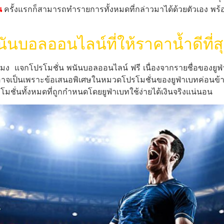
น
ครั้งแรกก็สามารถทำรายการทั้งหมดที่กล่าวมาได้ด้วยตัวเอง พร้อมคำ
นันบอลออนไลน์ที่ให้ราคาน้ำดีที่สุ
ง แจกโปรโมชั่น พนันบอลออนไลน์ ฟรี เนื่องจากรายชื่อของยูฟ่า
ดนี้ อาจเป็นเพราะข้อเสนอพิเศษในหมวดโปรโมชั่นของยูฟ่าเบทค่อนข
ปรโมชั่นทั้งหมดที่ถูกกำหนดโดยยูฟ่าเบทใช้ง่ายได้เงินจริงแน่นอน