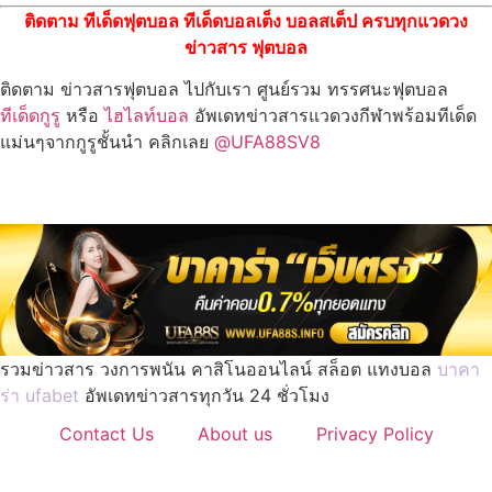
ติดตาม ทีเด็ดฟุตบอล ทีเด็ดบอลเต็ง บอลสเต็ป ครบทุกแวดวง
ข่าวสาร ฟุตบอล
ติดตาม ข่าวสารฟุตบอล ไปกับเรา ศูนย์รวม ทรรศนะฟุตบอล
ทีเด็ดกูรู
หรือ
ไฮไลท์บอล
อัพเดทข่าวสารแวดวงกีฬาพร้อมทีเด็ด
แม่นๆจากกูรูชั้นนำ คลิกเลย
@UFA88SV8
รวมข่าวสาร วงการพนัน คาสิโนออนไลน์ สล็อต แทงบอล
บาคา
ร่า ufabet
อัพเดทข่าวสารทุกวัน 24 ชั่วโมง
Contact Us
About us
Privacy Policy