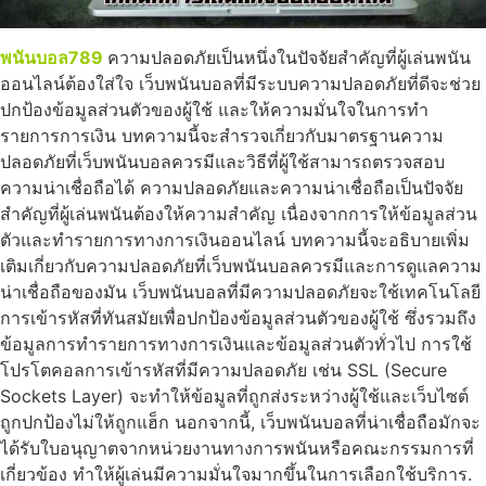
พนันบอล789
ความปลอดภัยเป็นหนึ่งในปัจจัยสำคัญที่ผู้เล่นพนัน
ออนไลน์ต้องใส่ใจ เว็บพนันบอลที่มีระบบความปลอดภัยที่ดีจะช่วย
ปกป้องข้อมูลส่วนตัวของผู้ใช้ และให้ความมั่นใจในการทำ
รายการการเงิน บทความนี้จะสำรวจเกี่ยวกับมาตรฐานความ
ปลอดภัยที่เว็บพนันบอลควรมีและวิธีที่ผู้ใช้สามารถตรวจสอบ
ความน่าเชื่อถือได้ ความปลอดภัยและความน่าเชื่อถือเป็นปัจจัย
สำคัญที่ผู้เล่นพนันต้องให้ความสำคัญ เนื่องจากการให้ข้อมูลส่วน
ตัวและทำรายการทางการเงินออนไลน์ บทความนี้จะอธิบายเพิ่ม
เติมเกี่ยวกับความปลอดภัยที่เว็บพนันบอลควรมีและการดูแลความ
น่าเชื่อถือของมัน เว็บพนันบอลที่มีความปลอดภัยจะใช้เทคโนโลยี
การเข้ารหัสที่ทันสมัยเพื่อปกป้องข้อมูลส่วนตัวของผู้ใช้ ซึ่งรวมถึง
ข้อมูลการทำรายการทางการเงินและข้อมูลส่วนตัวทั่วไป การใช้
โปรโตคอลการเข้ารหัสที่มีความปลอดภัย เช่น SSL (Secure
Sockets Layer) จะทำให้ข้อมูลที่ถูกส่งระหว่างผู้ใช้และเว็บไซต์
ถูกปกป้องไม่ให้ถูกแฮ็ก นอกจากนี้, เว็บพนันบอลที่น่าเชื่อถือมักจะ
ได้รับใบอนุญาตจากหน่วยงานทางการพนันหรือคณะกรรมการที่
เกี่ยวข้อง ทำให้ผู้เล่นมีความมั่นใจมากขึ้นในการเลือกใช้บริการ.