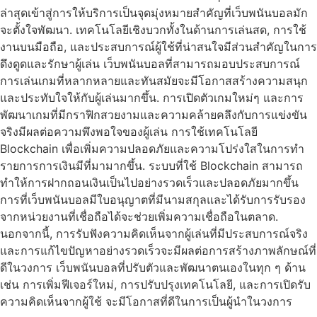
ล่าสุดเข้าสู่การให้บริการเป็นจุดมุ่งหมายสำคัญที่เว็บพนันบอลมัก
จะตั้งใจพัฒนา. เทคโนโลยีเชิงบวกทั้งในด้านการเล่นสด, การใช้
งานบนมือถือ, และประสบการณ์ผู้ใช้ที่น่าสนใจมีส่วนสำคัญในการ
ดึงดูดและรักษาผู้เล่น เว็บพนันบอลที่สามารถมอบประสบการณ์
การเล่นเกมที่หลากหลายและทันสมัยจะมีโอกาสสร้างความสนุก
และประทับใจให้กับผู้เล่นมากขึ้น. การเปิดตัวเกมใหม่ๆ และการ
พัฒนาเกมที่มีกราฟิกสวยงามและความคล้ายคลึงกับการแข่งขัน
จริงมีผลต่อความพึงพอใจของผู้เล่น การใช้เทคโนโลยี
Blockchain เพื่อเพิ่มความปลอดภัยและความโปร่งใสในการทำ
รายการการเงินมีที่มามากขึ้น. ระบบที่ใช้ Blockchain สามารถ
ทำให้การฝากถอนเงินเป็นไปอย่างรวดเร็วและปลอดภัยมากขึ้น
การที่เว็บพนันบอลมีใบอนุญาตที่มีนามสกุลและได้รับการรับรอง
จากหน่วยงานที่เชื่อถือได้จะช่วยเพิ่มความเชื่อถือในตลาด.
นอกจากนี้, การรับฟังความคิดเห็นจากผู้เล่นที่มีประสบการณ์จริง
และการแก้ไขปัญหาอย่างรวดเร็วจะมีผลต่อการสร้างภาพลักษณ์ที่
ดีในวงการ เว็บพนันบอลที่ปรับตัวและพัฒนาตนเองในทุก ๆ ด้าน
เช่น การเพิ่มฟีเจอร์ใหม่, การปรับปรุงเทคโนโลยี, และการเปิดรับ
ความคิดเห็นจากผู้ใช้ จะมีโอกาสที่ดีในการเป็นผู้นำในวงการ