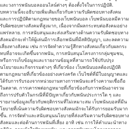
และวงการพนันบอลออนไลน์ต่างๆ ต้องตั้งใจในการปฏิบัติ.
บทความนี้จะอธิบายเพิ่มเติมเกี่ยวกับความรับผิดชอบทางสังคม
และการปฏิบัติตามกฎหมายของเว็บพนันบอล เว็บพนันบอลมีความ
รับผิดชอบทางสังคมที่สูงมาก, เนื่องจากมีผลกระทบต่อสังคมอย่าง
แพร่หลาย. การสนับสนุนและส่งเสริมทางด้านความรับผิดชอบทาง
สังคมมักจะทำให้ผู้เล่นมีการเลือกพนันที่มีสติปัญญา, และลดความ
เสี่ยงทางสังคม เช่น การจัดทำความรู้สึกทางสังคมเกี่ยวกับผลกระ
ทบที่อาจจะเกิดขึ้นจากพนัน, การสนับสนุนโครงการกลุ่มชุมชน,
หรือการเก็บข้อมูลและรายงานข้อมูลที่สามารถใช้ปรับปรุง
นโยบายและกิจกรรมต่างๆ ที่เกี่ยวข้อง เว็บพนันบอลต้องปฏิบัติ
ตามกฎหมายที่เกี่ยวข้องอย่างเคร่งครัด เว็บไซต์ที่มีใบอนุญาตและ
ได้รับการรับรองจากหน่วยงานทางการพนันจะสร้างความเชื่อถือ
ในตลาด. การเคารพต่อกฎหมายที่เกี่ยวข้องกับการพนันอาจรวม
ถึงการปรับตัวในกรณีที่มีปัญหาเกี่ยวกับพนันประการใด ๆ และ
รายงานข้อมูลเกี่ยวกับพฤติกรรมที่ไม่เหมาะสม เว็บพนันบอลที่มีน
โยบายที่เน้นความรับผิดชอบทางสังคมมักจะได้รับการยอมรับมาก
ขึ้น. การจัดทำและสนับสนุนนโยบายที่ส่งเสริมความรับผิดชอบทาง
สังคมและต่อต้านการพนันที่เสี่ยง อาทิ เช่น การให้คำแนะนำทาง