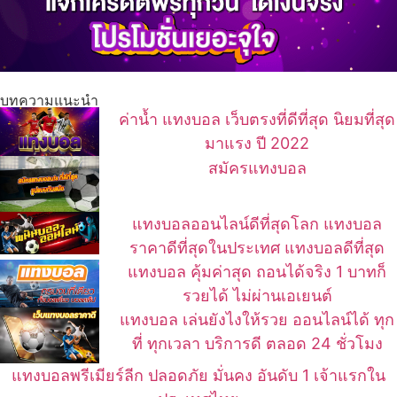
บทความแนะนำ
ค่าน้ำ แทงบอล เว็บตรงที่ดีที่สุด นิยมที่สุด
มาแรง ปี 2022
สมัครแทงบอล
แทงบอลออนไลน์ดีที่สุดโลก แทงบอล
ราคาดีที่สุดในประเทศ แทงบอลดีที่สุด
แทงบอล คุ้มค่าสุด ถอนได้จริง 1 บาทก็
รวยได้ ไม่ผ่านเอเยนต์
แทงบอล เล่นยังไงให้รวย ออนไลน์ได้ ทุก
ที่ ทุกเวลา บริการดี ตลอด 24 ชั่วโมง
แทงบอลพรีเมียร์ลีก ปลอดภัย มั่นคง อันดับ 1 เจ้าแรกใน