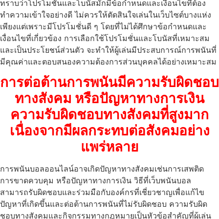
ทราบว่าโปรโมชั่นและโบนัสมักมีข้อกำหนดและเงื่อนไขที่ต้อง
ทำความเข้าใจอย่างดี ไม่ควรให้ตัดสินใจเล่นในเว็บไซต์บางแห่ง
เพียงแต่เพราะมีโปรโมชั่นดี ๆ โดยที่ไม่ได้ศึกษาข้อกำหนดและ
เงื่อนไขที่เกี่ยวข้อง การเลือกใช้โปรโมชั่นและโบนัสที่เหมาะสม
และเป็นประโยชน์ส่วนตัว จะทำให้ผู้เล่นมีประสบการณ์การพนันที่
มีคุณค่าและตอบสนองความต้องการส่วนบุคคลได้อย่างเหมาะสม
การต่อต้านการพนันมีความรับผิดชอบ
ทางสังคม หรือปัญหาทางการเงิน
ความรับผิดชอบทางสังคมที่สูงมาก
เนื่องจากมีผลกระทบต่อสังคมอย่าง
แพร่หลาย
การพนันบอลออนไลน์อาจเกิดปัญหาทางสังคมเช่นการเสพติด
การขาดควบคุม หรือปัญหาทางการเงิน วิธีที่เว็บพนันบอล
สามารถรับผิดชอบและร่วมมือกับองค์กรที่เชี่ยวชาญเพื่อแก้ไข
ปัญหาที่เกิดขึ้นและต่อต้านการพนันที่ไม่รับผิดชอบ ความรับผิด
ชอบทางสังคมและกิจกรรมทางกฎหมายเป็นหัวข้อสำคัญที่ผู้เล่น