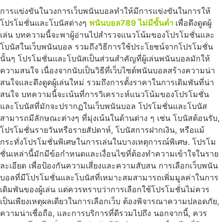
การแข่งขันในวงการเว็บพนันบอลทำให้มีการแข่งขันในการให้
โปรโมชั่นและโบนัสต่างๆ
พนันบอล789 ไม่มีขั้นต่ำ
เพื่อดึงดูดผู้
เล่น บทความนี้จะพาผู้อ่านไปสำรวจแนวโน้มของโปรโมชั่นและ
โบนัสในเว็บพนันบอล รวมถึงวิธีการใช้ประโยชน์จากโปรโมชั่น
นั้นๆ โปรโมชั่นและโบนัสเป็นส่วนสำคัญที่ผู้เล่นพนันบอลมักให้
ความสนใจ เนื่องจากนับเป็นวิธีที่เว็บไซต์พนันบอลสร้างความน่า
สนใจและดึงดูดผู้เล่นใหม่ รวมถึงการตั้งราคาในการเดิมพันที่น่า
สนใจ บทความนี้จะเน้นที่การวิเคราะห์แนวโน้มของโปรโมชั่น
และโบนัสที่มักจะปรากฏในเว็บพนันบอล โปรโมชั่นและโบนัส
สามารถมีลักษณะต่างๆ ที่มุ่งเน้นในด้านต่าง ๆ เช่น โบนัสต้อนรับ,
โปรโมชั่นรายวันหรือรายสัปดาห์, โบนัสการฝากเงิน, หรือแม้
กระทั่งโปรโมชั่นพิเศษในการเล่นในบางเหตุการณ์พิเศษ. โปรโม
ชั่นเหล่านี้มักมีข้อกำหนดและเงื่อนไขที่ต้องทำความเข้าใจในราย
ละเอียด เพื่อป้องกันความเสี่ยงและความสับสน การเลือกเว็บพนัน
บอลที่มีโปรโมชั่นและโบนัสที่เหมาะสมสามารถเพิ่มมูลค่าในการ
เดิมพันของผู้เล่น แต่ควรทราบว่าการเลือกใช้โปรโมชั่นไม่ควร
เป็นเพียงเหตุผลเดียวในการเลือกเว็บ ต้องพิจารณาความปลอดภัย,
ความน่าเชื่อถือ, และการบริการที่ดีรวมไปถึง นอกจากนี้, ควร