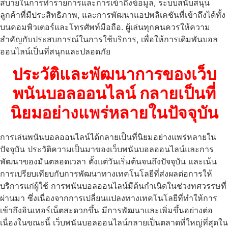
สบายในการทำรายการและการเข้าถึงข้อมูล, ระบบสนับสนุน
ลูกค้าที่มีประสิทธิภาพ, และการพัฒนาแอปพลิเคชันที่เข้าถึงได้ทั้ง
บนคอมพิวเตอร์และโทรศัพท์มือถือ. ผู้เล่นทุกคนควรให้ความ
สำคัญกับประสบการณ์ในการใช้บริการ, เพื่อให้การเดิมพันบอล
ออนไลน์เป็นที่สนุกและปลอดภัย
ประวัติและพัฒนาการของเว็บ
พนันบอลออนไลน์ กลายเป็นที่
นิยมอย่างแพร่หลายในปัจจุบัน
การเล่นพนันบอลออนไลน์ได้กลายเป็นที่นิยมอย่างแพร่หลายใน
ปัจจุบัน ประวัติความเป็นมาของเว็บพนันบอลออนไลน์และการ
พัฒนาของมันตลอดเวลา ตั้งแต่วันเริ่มต้นจนถึงปัจจุบัน และเน้น
การเปรียบเทียบกับการพัฒนาทางเทคโนโลยีที่ส่งผลต่อการให้
บริการแก่ผู้ใช้ การพนันบอลออนไลน์มีต้นกำเนิดในช่วงทศวรรษที่
ผ่านมา ซึ่งเนื่องจากการเปลี่ยนแปลงทางเทคโนโลยีที่ทำให้การ
เข้าถึงอินเทอร์เน็ตสะดวกขึ้น มีการพัฒนาและเพิ่มขึ้นอย่างต่อ
เนื่องในขณะนี้ เว็บพนันบอลออนไลน์กลายเป็นตลาดที่ใหญ่ที่สุดใน