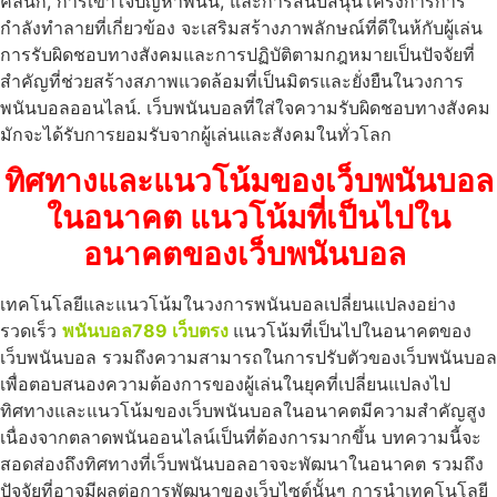
คลินิก, การเข้าใจปัญหาพนัน, และการสนับสนุนโครงการการ
กำลังทำลายที่เกี่ยวข้อง จะเสริมสร้างภาพลักษณ์ที่ดีในห้กับผู้เล่น
การรับผิดชอบทางสังคมและการปฏิบัติตามกฎหมายเป็นปัจจัยที่
สำคัญที่ช่วยสร้างสภาพแวดล้อมที่เป็นมิตรและยั่งยืนในวงการ
พนันบอลออนไลน์. เว็บพนันบอลที่ใส่ใจความรับผิดชอบทางสังคม
มักจะได้รับการยอมรับจากผู้เล่นและสังคมในทั่วโลก
ทิศทางและแนวโน้มของเว็บพนันบอล
ในอนาคต แนวโน้มที่เป็นไปใน
อนาคตของเว็บพนันบอล
เทคโนโลยีและแนวโน้มในวงการพนันบอลเปลี่ยนแปลงอย่าง
รวดเร็ว
พนันบอล789 เว็บตรง
แนวโน้มที่เป็นไปในอนาคตของ
เว็บพนันบอล รวมถึงความสามารถในการปรับตัวของเว็บพนันบอล
เพื่อตอบสนองความต้องการของผู้เล่นในยุคที่เปลี่ยนแปลงไป
ทิศทางและแนวโน้มของเว็บพนันบอลในอนาคตมีความสำคัญสูง
เนื่องจากตลาดพนันออนไลน์เป็นที่ต้องการมากขึ้น บทความนี้จะ
สอดส่องถึงทิศทางที่เว็บพนันบอลอาจจะพัฒนาในอนาคต รวมถึง
ปัจจัยที่อาจมีผลต่อการพัฒนาของเว็บไซต์นั้นๆ การนำเทคโนโลยี