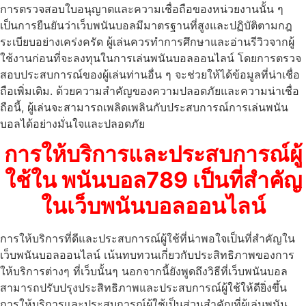
การตรวจสอบใบอนุญาตและความเชื่อถือของหน่วยงานนั้น ๆ
เป็นการยืนยันว่าเว็บพนันบอลมีมาตรฐานที่สูงและปฏิบัติตามกฎ
ระเบียบอย่างเคร่งครัด ผู้เล่นควรทำการศึกษาและอ่านรีวิวจากผู้
ใช้งานก่อนที่จะลงทุนในการเล่นพนันบอลออนไลน์ โดยการตรวจ
สอบประสบการณ์ของผู้เล่นท่านอื่น ๆ จะช่วยให้ได้ข้อมูลที่น่าเชื่อ
ถือเพิ่มเติม. ด้วยความสำคัญของความปลอดภัยและความน่าเชื่อ
ถือนี้, ผู้เล่นจะสามารถเพลิดเพลินกับประสบการณ์การเล่นพนัน
บอลได้อย่างมั่นใจและปลอดภัย
การให้บริการและประสบการณ์ผู้
ใช้ใน พนันบอล789 เป็นที่สำคัญ
ในเว็บพนันบอลออนไลน์
การให้บริการที่ดีและประสบการณ์ผู้ใช้ที่น่าพอใจเป็นที่สำคัญใน
เว็บพนันบอลออนไลน์ เน้นทบทวนเกี่ยวกับประสิทธิภาพของการ
ให้บริการต่างๆ ที่เว็บนั้นๆ นอกจากนี้ยังพูดถึงวิธีที่เว็บพนันบอล
สามารถปรับปรุงประสิทธิภาพและประสบการณ์ผู้ใช้ให้ดียิ่งขึ้น
การให้บริการและประสบการณ์ผู้ใช้เป็นส่วนสำคัญที่ผู้เล่นพนัน