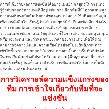
การณ์เกี่ยวกับผลการแข่งขันได้อย่างแม่นยำ กลยุทธ์ในการแทง
รู้จักกับกลยุทธ์การแทงที่มีอยู่ เช่น การเลือกทีมที่มีโอกาสชนะสูง
การแทงที่ตรงกับเส้นประสงค์ของคุณ หรือการใช้สถิติและข้อมูล
เพื่อการตัดสินใจ เรียนรู้ว่าแต่ละกลยุทธ์มีข้อดีและข้อเสียอย่างไร
การวางแผนก่อนการแทง ก่อนที่จะเข้าสู่การแทง ควรมีการ
วางแผนที่ดี เช่น กำหนดวัตถุประสงค์ในการแทง ระบุเงินทุนที่คุณ
พร้อมจะลงทุน และกำหนดระยะเวลาของการแทง เพื่อให้คุณ
สามารถจัดการเงินและความเสี่ยงได้อย่างมีประสิทธิภาพ การ
เข้าใจพื้นฐานและกลยุทธ์ในการแทงบอลเป็นการเริ่มต้นที่สำคัญ
ในการเดิมพันอย่างมีประสิทธิภาพ ความรู้พื้นฐานเหล่านี้จะช่วย
คุณสร้างพื้นฐานแข็งแกร่งสำหรับการพัฒนาต่อไปในการเป็นนัก
บอลที่เก่งและมีประสิทธิภาพ
การวิเคราะห์ความแข็งแกร่งของ
ทีม การเข้าใจเกี่ยวกับทีมที่จะ
แข่งขัน