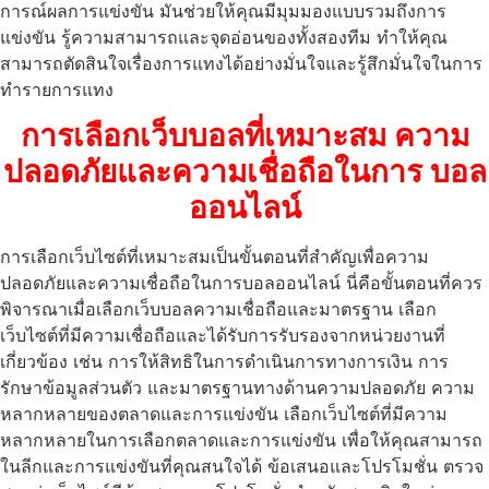
การณ์ผลการแข่งขัน มันช่วยให้คุณมีมุมมองแบบรวมถึงการ
แข่งขัน รู้ความสามารถและจุดอ่อนของทั้งสองทีม ทำให้คุณ
สามารถตัดสินใจเรื่องการแทงได้อย่างมั่นใจและรู้สึกมั่นใจในการ
ทำรายการแทง
การเลือกเว็บบอลที่เหมาะสม ความ
ปลอดภัยและความเชื่อถือในการ บอล
ออนไลน์
การเลือกเว็บไซต์ที่เหมาะสมเป็นขั้นตอนที่สำคัญเพื่อความ
ปลอดภัยและความเชื่อถือในการบอลออนไลน์ นี่คือขั้นตอนที่ควร
พิจารณาเมื่อเลือกเว็บบอลความเชื่อถือและมาตรฐาน เลือก
เว็บไซต์ที่มีความเชื่อถือและได้รับการรับรองจากหน่วยงานที่
เกี่ยวข้อง เช่น การให้สิทธิในการดำเนินการทางการเงิน การ
รักษาข้อมูลส่วนตัว และมาตรฐานทางด้านความปลอดภัย ความ
หลากหลายของตลาดและการแข่งขัน เลือกเว็บไซต์ที่มีความ
หลากหลายในการเลือกตลาดและการแข่งขัน เพื่อให้คุณสามารถ
ในลีกและการแข่งขันที่คุณสนใจได้ ข้อเสนอและโปรโมชั่น ตรวจ