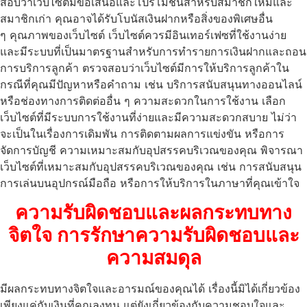
สอบว่าเว็บไซต์มีข้อเสนอและโปรโมชั่นสำหรับสมาชิกใหม่และ
สมาชิกเก่า คุณอาจได้รับโบนัสเงินฝากหรือสิ่งของพิเศษอื่น
ๆ คุณภาพของเว็บไซต์ เว็บไซต์ควรมีอินเทอร์เฟซที่ใช้งานง่าย
และมีระบบที่เป็นมาตรฐานสำหรับการทำรายการเงินฝากและถอน
การบริการลูกค้า ตรวจสอบว่าเว็บไซต์มีการให้บริการลูกค้าใน
กรณีที่คุณมีปัญหาหรือคำถาม เช่น บริการสนับสนุนทางออนไลน์
หรือช่องทางการติดต่ออื่น ๆ ความสะดวกในการใช้งาน เลือก
เว็บไซต์ที่มีระบบการใช้งานที่ง่ายและมีความสะดวกสบาย ไม่ว่า
จะเป็นในเรื่องการเดิมพัน การติดตามผลการแข่งขัน หรือการ
จัดการบัญชี ความเหมาะสมกับอุปสรรคบริเวณของคุณ พิจารณา
เว็บไซต์ที่เหมาะสมกับอุปสรรคบริเวณของคุณ เช่น การสนับสนุน
การเล่นบนอุปกรณ์มือถือ หรือการให้บริการในภาษาที่คุณเข้าใจ
ความรับผิดชอบและผลกระทบทาง
จิตใจ การรักษาความรับผิดชอบและ
ความสมดุล
มีผลกระทบทางจิตใจและอารมณ์ของคุณได้ เรื่องนี้มิได้เกี่ยวข้อง
เพียงแค่กับเงินที่คุณลงทุน แต่ยังเกี่ยวข้องกับความชอบใจและ