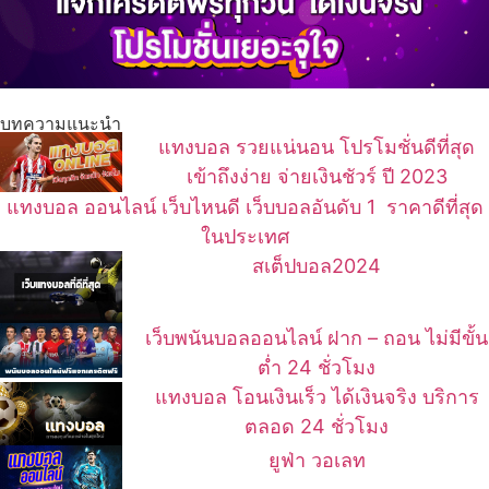
บทความแนะนำ
แทงบอล รวยแน่นอน โปรโมชั่นดีที่สุด
เข้าถึงง่าย จ่ายเงินชัวร์ ปี 2023
แทงบอล ออนไลน์ เว็บไหนดี เว็บบอลอันดับ 1 ราคาดีที่สุด
ในประเทศ
สเต็ปบอล2024
เว็บพนันบอลออนไลน์ ฝาก – ถอน ไม่มีขั้น
ต่ำ 24 ชั่วโมง
แทงบอล โอนเงินเร็ว ได้เงินจริง บริการ
ตลอด 24 ชั่วโมง
ยูฟ่า วอเลท