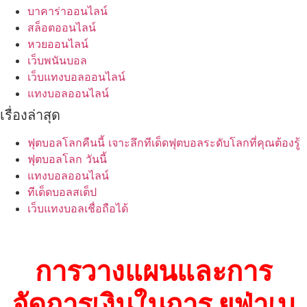
บาคาร่าออนไลน์
สล็อตออนไลน์
หวยออนไลน์
เว็บพนันบอล
เว็บแทงบอลออนไลน์
แทงบอลออนไลน์
เรื่องล่าสุด
ฟุตบอลโลกคืนนี้ เจาะลึกทีเด็ดฟุตบอลระดับโลกที่คุณต้องรู้
ฟุตบอลโลก วันนี้
แทงบอลออนไลน์
ทีเด็ดบอลสเต็ป
เว็บแทงบอลเชื่อถือได้
การวางแผนและการ
จัดการเงินในการ ยูฟ่าเบ