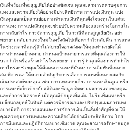
เงินที่พร้อมที่จะสูญเสียได้อย่างชัดเจน คุณจะสามารถควบคุมการ
แทงและความเสี่ยงได้อย่างมีประสิทธิภาพ การแบ่งเงินทุน แบ่ง
เงินทุนออกเป็นส่วนย่อยตามจำนวนเงินที่คุณตั้งใจลงทุนในแต่ละ
การแทง การแบ่งเงินทุนจะช่วยปรับความเสี่ยงและสร้างโอกาสใน
การกลับกำไร การจัดการสูญเสีย ในกรณีที่คุณสูญเสียเงิน อย่า
พยายามกลับมาแทงใหม่ในครั้งถัดไปเพื่อหากำไรกลับคืน การแทง
ในช่วงเวลาที่คุณรู้สึกไม่สบายใจอาจส่งผลให้คุณทำนายผิดได้
การกำหนดเป้าหมาย กำหนดเป้าหมายการแทงที่คุณต้องการให้
บวกกำไรหรือสร้างกำไรในระยะยาว การรู้ว่าคุณต้องการทำกำไร
เท่าไหร่จะช่วยคุณให้มีแผนการแทงที่มั่นคง การเดิมพันที่เหมาะ
สม พิจารณาให้ความสำคัญกับการเลือกการแทงที่เหมาะสมกับ
เส้นประสงค์ของคุณ เช่น การแทงแบบเดี่ยว การแทงเงินคูณ หรือ
การแทงที่เกี่ยวข้องกับสถิติและข้อมูล ติดตามผลการแทงของคุณ
และทำการวิเคราะห์ เมื่อคุณมีข้อมูลเพิ่มเติม ไม่รีบเพิ่มแทงหรือ
เปลี่ยนกลยุทธ์ในทันที แต่ควรพิจารณาและปรับปรุงแผนการแทง
อย่างมีสติ การวางแผนและการจัดการเงินเป็นสิ่งสำคัญที่ช่วยให้
คุณควบคุมการแทงและความเสี่ยงได้อย่างมีประสิทธิภาพ โดย
การมีแผนและปฏิบัติตามอย่างเข้มงวด คุณจะสามารถรักษาสมดุล