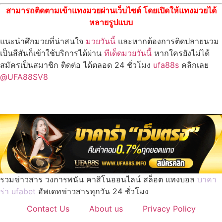
สามารถติดตามเข้าแทงมวยผ่านเว็บไซต์ โดยเปิดให้แทงมวยได้
หลายรูปแบบ
แนะนำศึกมวยที่น่าสนใจ
มวยวันนี้
และหากต้องการติดปลายนวม
เป็นสีสันก็เข้าใช้บริการได้ผ่าน
ทีเด็ดมวยวันนี้
หากใครยังไม่ได้
สมัครเป็นสมาชิก ติดต่อ ได้ตลอด 24 ชั่วโมง
ufa88s
คลิกเลย
@UFA88SV8
รวมข่าวสาร วงการพนัน คาสิโนออนไลน์ สล็อต แทงบอล
บาคา
ร่า ufabet
อัพเดทข่าวสารทุกวัน 24 ชั่วโมง
Contact Us
About us
Privacy Policy