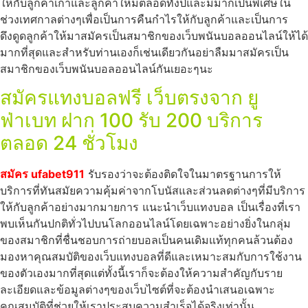
ให้กับลูกค้าเก่าและลูกค้าใหม่ตลอดทั้งปีและมีมากเป็นพิเศษใน
ช่วงเทศกาลต่างๆเพื่อเป็นการคืนกำไรให้กับลูกค้าและเป็นการ
ดึงดูดลูกค้าให้มาสมัครเป็นสมาชิกของเว็บพนันบอลออนไลน์ให้ได้
มากที่สุดและสำหรับท่านเองก็เช่นเดียวกันอย่าลืมมาสมัครเป็น
สมาชิกของเว็บพนันบอลออนไลน์กันเยอะๆนะ
สมัครแทงบอลฟรี เว็บตรงจาก ยู
ฟ่าเบท ฝาก 100 รับ 200 บริการ
ตลอด 24 ชั่วโมง
สมัคร ufabet911
รับรองว่าจะต้องติดใจในมาตรฐานการให้
บริการที่ทันสมัยความคุ้มค่าจากโบนัสและส่วนลดต่างๆที่มีบริการ
ให้กับลูกค้าอย่างมากมายการ แนะนำเว็บแทงบอล เป็นเรื่องที่เรา
พบเห็นกันปกติทั่วไปบนโลกออนไลน์โดยเฉพาะอย่างยิ่งในกลุ่ม
ของสมาชิกที่ชื่นชอบการถ่ายบอลเป็นคนเดิมแท้ทุกคนล้วนต้อง
มองหาคุณสมบัติของเว็บแทงบอลที่ดีและเหมาะสมกับการใช้งาน
ของตัวเองมากที่สุดแต่ทั้งนี้เราก็จะต้องให้ความสำคัญกับราย
ละเอียดและข้อมูลต่างๆของเว็บไซต์ที่จะต้องนำเสนอเฉพาะ
คุณสมบัติที่ช่วยให้เราประสบความสำเร็จได้จริงเท่านั้น