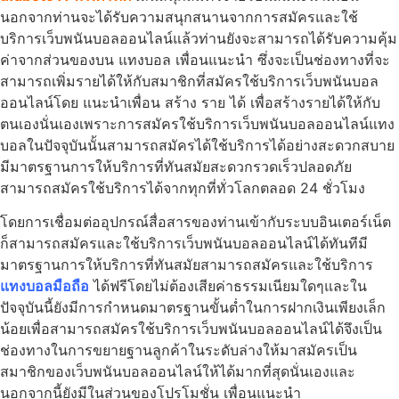
นอกจากท่านจะได้รับความสนุกสนานจากการสมัครและใช้
บริการเว็บพนันบอลออนไลน์แล้วท่านยังจะสามารถได้รับความคุ้ม
ค่าจากส่วนของบน แทงบอล เพื่อนแนะนำ ซึ่งจะเป็นช่องทางที่จะ
สามารถเพิ่มรายได้ให้กับสมาชิกที่สมัครใช้บริการเว็บพนันบอล
ออนไลน์โดย แนะนำเพื่อน สร้าง ราย ได้ เพื่อสร้างรายได้ให้กับ
ตนเองนั่นเองเพราะการสมัครใช้บริการเว็บพนันบอลออนไลน์แทง
บอลในปัจจุบันนั้นสามารถสมัครได้ใช้บริการได้อย่างสะดวกสบาย
มีมาตรฐานการให้บริการที่ทันสมัยสะดวกรวดเร็วปลอดภัย
สามารถสมัครใช้บริการได้จากทุกที่ทั่วโลกตลอด 24 ชั่วโมง
โดยการเชื่อมต่ออุปกรณ์สื่อสารของท่านเข้ากับระบบอินเตอร์เน็ต
ก็สามารถสมัครและใช้บริการเว็บพนันบอลออนไลน์ได้ทันทีมี
มาตรฐานการให้บริการที่ทันสมัยสามารถสมัครและใช้บริการ
แทงบอลมือถือ
ได้ฟรีโดยไม่ต้องเสียค่าธรรมเนียมใดๆและใน
ปัจจุบันนี้ยังมีการกำหนดมาตรฐานขั้นต่ำในการฝากเงินเพียงเล็ก
น้อยเพื่อสามารถสมัครใช้บริการเว็บพนันบอลออนไลน์ได้จึงเป็น
ช่องทางในการขยายฐานลูกค้าในระดับล่างให้มาสมัครเป็น
สมาชิกของเว็บพนันบอลออนไลน์ให้ได้มากที่สุดนั่นเองและ
นอกจากนี้ยังมีในส่วนของโปรโมชั่น เพื่อนแนะนำ