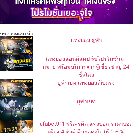
บทความแนะนำ
แทงบอล ยูฟ่า
แทงบอลแฮนดิแคป รับโปรโมชั่นมา
กมาย พร้อมบริการจากผู้เชี่ยวชาญ 24
ชั่วโมง
ยูฟ่าเบท แทงบอลเว็บตรง
ยูฟ่าเบท
ufabet911 ฟรีเครดิต แทงบอล ราคาบอล
เพียง 4 ตังค์ คืนยอดเสียให้ 0.5 %