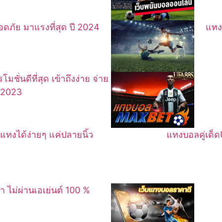
ดภัย มาแรงที่สุด ปี 2024
แทง
ชั่นดีที่สุด เข้าถึงง่าย จ่าย
ปี 2023
็แทงได้ง่ายๆ แค่ปลายนิ้ว
แทงบอลคู่เด็ด
่ำ ไม่ผ่านเอเย่นต์ 100 %