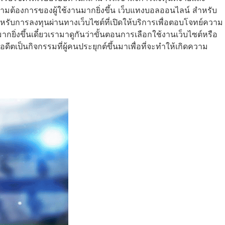
ามต้องการของผู้ใช้งานมากยิ่งขึ้น เว็บแทงบอลออนไลน์ สำหรับ
การลงทุนผ่านทางเว็บไซต์ที่เปิดให้บริการเพื่อตอบโจทย์ความ
ิ่งขึ้นเดี๋ยวเรามาดูกันว่าขั้นตอนการเลือกใช้งานเว็บไซต์หรือ
ีตเป็นกิจกรรมที่ผู้คนประยุกต์ขึ้นมาเพื่อที่จะทำให้เกิดความ