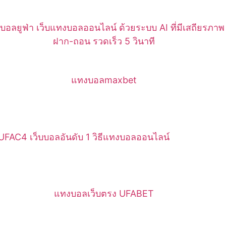
บอลยูฟ่า เว็บแทงบอลออนไลน์ ด้วยระบบ AI ที่มีเสถียรภาพ
ฝาก-ถอน รวดเร็ว 5 วินาที
แทงบอลmaxbet
UFAC4 เว็บบอลอันดับ 1 วิธีแทงบอลออนไลน์
แทงบอลเว็บตรง UFABET