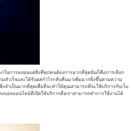
นการลงทุนแต่สิ่งที่ทุกคนต้องการมากที่สุดนั่นก็คือการเลือก
สำเร็จและได้รับผลกำไรกลับคืนมาเพิ่มมากยิ่งขึ้นตามความ
งจำเป็นมากที่สุดเพื่อที่จะทำให้คุณสามารถที่จะใช้บริการกับเว็บ
ทงบอลออนไลน์ที่เปิดให้บริการคือเราสามารถทำการใช้งานได้