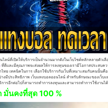
ลน์ที่เปิดให้บริการเป็นจำนวนมากดังในเว็บไซต์หลักหลายตัวเลือกใ
ก
ที่ดีและมีคุณภาพจะส่งผลให้การลงทุนของเรามีโอกาสประสบความ
ไทย เทคนิคในการ เลือกใช้บริการกับเว็บที่เหมาะสมกับคนนั้นคือสิ่
ย่างมีประสิทธิภาพ เว็บแทงบอลออนไลน์ สำหรับลักษณะของเว็บแ
ห้บริการอีกต่อไปก็สามารถทำการลงทุนและสามารถทำการใช้งานได้
ั่นคงที่สุด 100 %