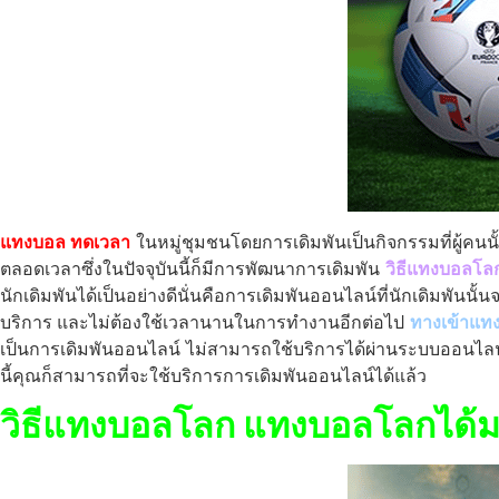
แทงบอล ทดเวลา
ในหมู่ชุมชนโดยการเดิมพันเป็นกิจกรรมที่ผู้คนน
ตลอดเวลาซึ่งในปัจจุบันนี้ก็มีการพัฒนาการเดิมพัน
วิธีแทงบอลโ
นักเดิมพันได้เป็นอย่างดีนั่นคือการเดิมพันออนไลน์ที่นักเดิมพัน
บริการ
และไม่ต้องใช้เวลานานในการทำงานอีกต่อไป
ทางเข้าแ
เป็นการเดิมพันออนไลน์ ไม่สามารถใช้บริการได้ผ่านระบบออนไลน์โดย
นี้คุณก็สามารถที่จะใช้บริการการเดิมพันออนไลน์ได้แล้ว
วิธีแทงบอลโลก แทงบอลโลกได้ม