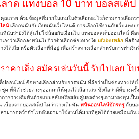
ด แทงบอล 10 บาท บอลสเต็ป 2 คู่
ุณภาพ ด้วยข้อมูลที่มากในเกมในตัวเลือกอะไรก็ตามการเลือกวางเดิม
ไลน์
เลือกพนันกับเว็บพนันเว็บไหนดี การเลือกใช้งานกับเว็บแทงบอลข
นับว่ายังได้ลุ้นไม่ใช่น้อยกับเงื่อนไข แทงบอลสเต็ปออนไลน์ คือช่อ
ัวเราเองว่าเลือกลงพนันไปด้วยตัวเลือกช่องทางใด
ufabetหลัก
ที่สร้
ได้เสีย หรือตัวเลือกที่มีอยู่ เพื่อสร้างทางเลือกสำหรับการทำเงินที
าคาเต็ง สมัครเล่นวันนี้ รับไปเลย โบ
เต็ปออนไลน์ คือทางเลือกสำหรับการพนัน ที่ถือว่าเป็นช่องทางให้เ
ี่มีตัวช่วยต่างๆออกมาให้คุณได้เลือกเล่น ซึ่งถือว่าดีที่บางครั
หากการวางเดิมพันด้วยแบบสลับหรือสลับคู่บอลต่างๆเอามาลงทุนเป็นบ
เนื่องจากบอลสเต็ป ไม่ว่าวางเดิมพัน
พนันออนไลน์บัตรทรู
กับบอล
่สามารถคว้ากำไรกลับเอามาใช้งานได้มากที่สุดได้ด้วยเหมือนกัน กั