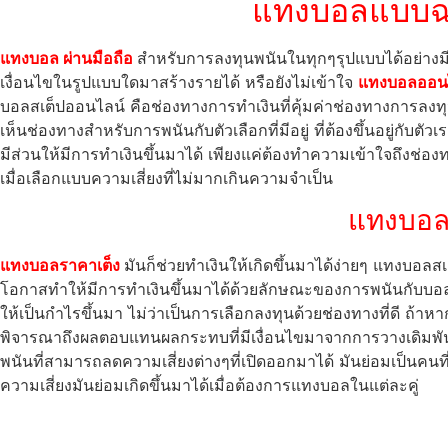
แทงบอลแบบฉลา
แทงบอล ผ่านมือถือ
สำหรับการลงทุนพนันในทุกๆรุปแบบได้อย่างมีค
เงื่อนไขในรูปแบบใดมาสร้างรายได้ หรือยังไม่เข้าใจ
แทงบอลออน
บอลสเต็ปออนไลน์ คือช่องทางการทำเงินที่คุ้มค่าช่องทางการลงทุนที่
เห็นช่องทางสำหรับการพนันกับตัวเลือกที่มีอยู่ ที่ต้องขึ้นอยู่กับต
มีส่วนให้มีการทำเงินขึ้นมาได้ เพียงแค่ต้องทำความเข้าใจถึงช่องทาง
เมื่อเลือกแบบความเสี่ยงที่ไม่มากเกินความจำเป็น
แทงบอลร
แทงบอลราคาเต็ง
มันก็ช่วยทำเงินให้เกิดขึ้นมาได้ง่ายๆ แทงบอลส
โอกาสทำให้มีการทำเงินขึ้นมาได้ด้วยลักษณะของการพนันกับบอลชุด ท
ให้เป็นกำไรขึ้นมา ไม่ว่าเป็นการเลือกลงทุนด้วยช่องทางที่ดี ถ้า
พิจารณาถึงผลตอบแทนผลกระทบที่มีเงื่อนไขมาจากการวางเดิมพัน 
พนันที่สามารถลดความเสี่ยงต่างๆที่เปิดออกมาได้ มันย่อมเป็นคนที
ความเสี่ยงมันย่อมเกิดขึ้นมาได้เมื่อต้องการแทงบอลในแต่ละคู่