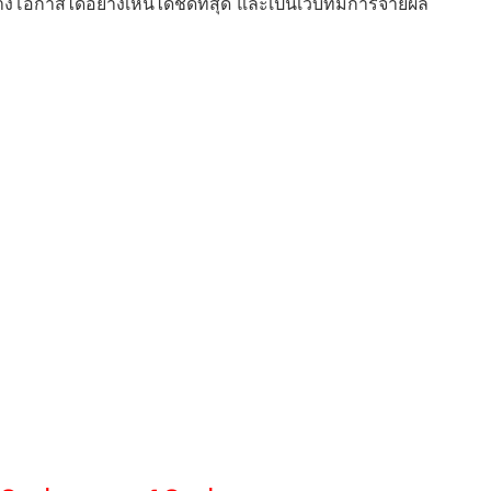
โอกาสได้อย่างเห็นได้ชัดที่สุด และเป็นเว็บที่มีการจ่ายผล