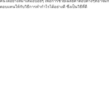
คนได้อย่างสม่ำเสมอบ่อยๆ เพื่อการช่วยเฉลยคำตอบต่างๆที่อาจมีการ
ตอบแทนให้กับวิธีการทำกำไรได้อย่างดี ซึ่งเป็นวิธีที่ดี