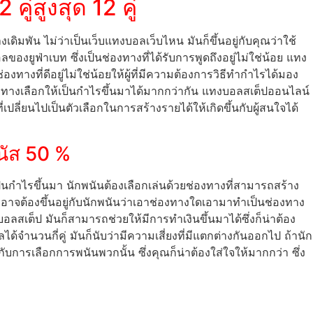
สูงสุด 12 คู่
พัน ไม่ว่าเป็นเว็บแทงบอลเว็บไหน มันก็ขึ้นอยู่กับคุณว่าใช้
องยูฟ่าเบท ซึ่งเป็นช่องทางที่ได้รับการพูดถึงอยู่ไม่ใช่น้อย แทง
งทางที่ดีอยู่ไม่ใช่น้อยให้ผู้ที่มีความต้องการวิธีทำกำไรได้มอง
างทางเลือกให้เป็นกำไรขึ้นมาได้มากกว่ากัน แทงบอลสเต็ปออนไลน์
่เปลี่ยนไปเป็นตัวเลือกในการสร้างรายได้ให้เกิดขึ้นกับผู้สนใจได้
นัส 50 %
ป็นกำไรขึ้นมา นักพนันต้องเลือกเล่นด้วยช่องทางที่สามารถสร้าง
้งอาจต้องขึ้นอยู่กับนักพนันว่าเอาช่องทางใดเอามาทำเป็นช่องทาง
อลสเต็ป มันก็สามารถช่วยให้มีการทำเงินขึ้นมาได้ซึ่งก็น่าต้อง
ได้จำนวนกี่คู่ มันก็นับว่ามีความเสี่ยงที่มีแตกต่างกันออกไป ถ้านัก
บการเลือกการพนันพวกนั้น ซึ่งคุณก็น่าต้องใส่ใจให้มากกว่า ซึ่ง