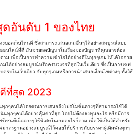
สุดอันดับ 1 ของไทย
า แทงบอลเว็บไหนดี ซึ่งสามารถเสนอเกมอื่นๆได้อย่างสมบูรณ์แบบ
อลออนไลน์ที่ดี มันช่วยลดปัญหาในเรื่องของปัญหาที่คุณอาจต้อง
าม เพื่อเป็นการทำความเข้าใจได้อย่างดีในทุกๆเกมให้ได้โอกาส
มได้อย่างสมบูรณ์หรือครบวงจรที่สุดในเว็บเดียว ซึ่งเป็นการเซฟ
ครบในเว็บเดียว กับทุกๆเกมหรือการนำเสนอเงื่อนไขต่างๆ ทั้งวิธี
ดีที่สุด 2023
พนันทุกๆคนได้โดยตรงการเสนอถึงโปรโมชั่นต่างๆที่สามารถใช้ได้
นันทุกๆคนได้อย่างคุ้มค่าที่สุด โดยไม่ต้องลงทุนอะไร หรือมีการ
พรีเซนทีเด็ดต่างๆวิธีพิเศษในเกมอะไรก็ตาม เพื่อใช้เป็นวิธีสำหรับ
ณภาพมาตรฐานอย่างสมบูรณ์ไว้คอยให้บริการกับบรรดาผู้เดิมพันทุกๆ