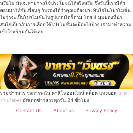
หรือไม่ มันจะสามารถใช้ประโยชน์ได้จริงหรือ ซึ่งวันนี้เรามีคำ
ตอบมาให้กับเพื่อนๆ รับรองได้ว่าคุณะต้องประทับใจในโปรโมชั่น
ไม่ว่าจะเป็นโปรโมชั่นในรูปแบบใดก็ตาม โดย 4 มุมมองที่น่า
สนใจเกี่ยวกับการเลือกใช้โปรโมชั่นจะมีอะไรบ้าง เรามาทำความ
เข้าใจพร้อมกันได้เลย
รวมข่าวสาร วงการพนัน คาสิโนออนไลน์ สล็อต แทงบอล
บาคา
ร่า ufabet
อัพเดทข่าวสารทุกวัน 24 ชั่วโมง
Contact Us
About us
Privacy Policy