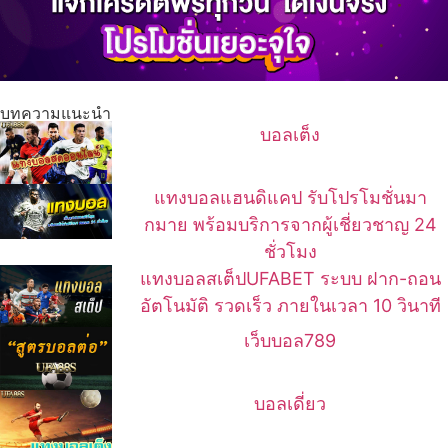
บทความแนะนำ
บอลเต็ง
แทงบอลแฮนดิแคป รับโปรโมชั่นมา
กมาย พร้อมบริการจากผู้เชี่ยวชาญ 24
ชั่วโมง
แทงบอลสเต็ปUFABET ระบบ ฝาก-ถอน
อัตโนมัติ รวดเร็ว ภายในเวลา 10 วินาที
เว็บบอล789
บอลเดี่ยว