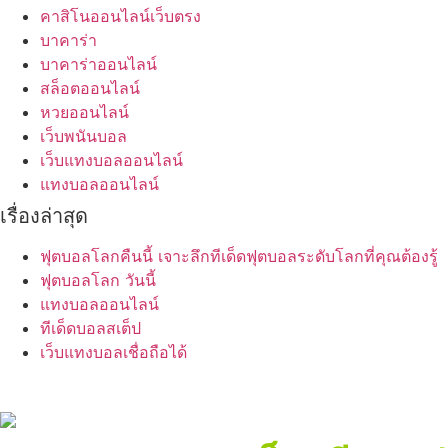
คาสิโนออนไลน์เว็บตรง
บาคาร่า
บาคาร่าออนไลน์
สล็อตออนไลน์
หวยออนไลน์
เว็บพนันบอล
เว็บแทงบอลออนไลน์
แทงบอลออนไลน์
เรื่องล่าสุด
ฟุตบอลโลกคืนนี้ เจาะลึกทีเด็ดฟุตบอลระดับโลกที่คุณต้องรู้
ฟุตบอลโลก วันนี้
แทงบอลออนไลน์
ทีเด็ดบอลสเต็ป
เว็บแทงบอลเชื่อถือได้