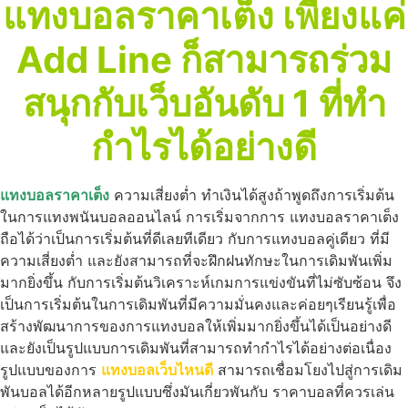
แทงบอลราคาเต็ง เพียงแค่
Add Line ก็สามารถร่วม
สนุกกับเว็บอันดับ 1 ที่ทำ
กำไรได้อย่างดี
แทงบอลราคาเต็ง
ความเสี่ยงต่ำ ทำเงินได้สูงถ้าพูดถึงการเริ่มต้น
ในการแทงพนันบอลออนไลน์ การเริ่มจากการ แทงบอลราคาเต็ง
ถือได้ว่าเป็นการเริ่มต้นที่ดีเลยทีเดียว กับการแทงบอลคู่เดียว ที่มี
ความเสี่ยงต่ำ และยังสามารถที่จะฝึกฝนทักษะในการเดิมพันเพิ่ม
มากยิ่งขึ้น กับการเริ่มต้นวิเคราะห์เกมการแข่งขันที่ไม่ซับซ้อน จึง
เป็นการเริ่มต้นในการเดิมพันที่มีความมั่นคงและค่อยๆเรียนรู้เพื่อ
สร้างพัฒนาการของการแทงบอลให้เพิ่มมากยิ่งขึ้นได้เป็นอย่างดี
และยังเป็นรูปแบบการเดิมพันที่สามารถทำกำไรได้อย่างต่อเนื่อง
รูปแบบของการ
แทงบอลเว็บไหนดี
สามารถเชื่อมโยงไปสู่การเดิม
พันบอลได้อีกหลายรูปแบบซึ่งมันเกี่ยวพันกับ ราคาบอลที่ควรเล่น