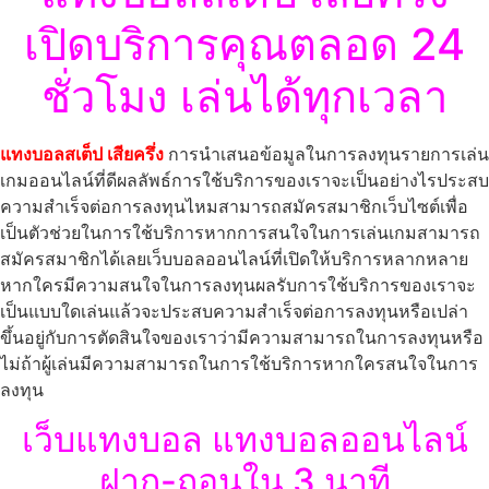
เปิดบริการคุณตลอด 24
ชั่วโมง เล่นได้ทุกเวลา
แทงบอลสเต็ป เสียครึ่ง
การนำเสนอข้อมูลในการลงทุนรายการเล่น
เกมออนไลน์ที่ดีผลลัพธ์การใช้บริการของเราจะเป็นอย่างไรประสบ
ความสำเร็จต่อการลงทุนไหมสามารถสมัครสมาชิกเว็บไซต์เพื่อ
เป็นตัวช่วยในการใช้บริการหากการสนใจในการเล่นเกมสามารถ
สมัครสมาชิกได้เลยเว็บบอลออนไลน์ที่เปิดให้บริการหลากหลาย
หากใครมีความสนใจในการลงทุนผลรับการใช้บริการของเราจะ
เป็นแบบใดเล่นแล้วจะประสบความสำเร็จต่อการลงทุนหรือเปล่า
ขึ้นอยู่กับการตัดสินใจของเราว่ามีความสามารถในการลงทุนหรือ
ไม่ถ้าผู้เล่นมีความสามารถในการใช้บริการหากใครสนใจในการ
ลงทุน
เว็บแทงบอล แทงบอลออนไลน์
ฝาก-ถอนใน 3 นาที