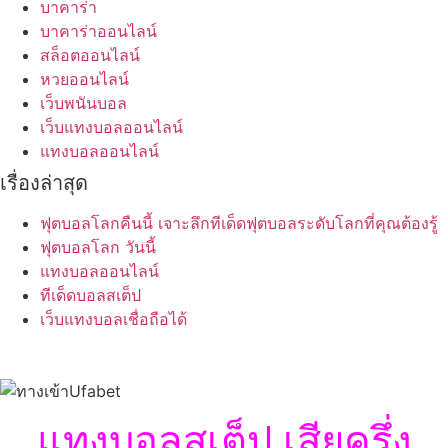
บาคาร่า
บาคาร่าออนไลน์
สล็อตออนไลน์
หวยออนไลน์
เว็บพนันบอล
เว็บแทงบอลออนไลน์
แทงบอลออนไลน์
เรื่องล่าสุด
ฟุตบอลโลกคืนนี้ เจาะลึกทีเด็ดฟุตบอลระดับโลกที่คุณต้องรู้
ฟุตบอลโลก วันนี้
แทงบอลออนไลน์
ทีเด็ดบอลสเต็ป
เว็บแทงบอลเชื่อถือได้
แทงบอลสเต็ป เสียครึ่ง