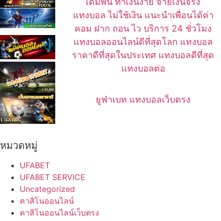
เดิมพัน ทำเงินง่าย จ่ายเงินจริง
แทงบอล ไม่ใช้เงิน แนะนำเพื่อนได้ค่า
คอม ฝาก ถอน ไว บริการ 24 ชั่วโมง
แทงบอลออนไลน์ดีที่สุดโลก แทงบอล
ราคาดีที่สุดในประเทศ แทงบอลดีที่สุด
แทงบอลต่อ
ยูฟ่าเบท แทงบอลเว็บตรง
หมวดหมู่
UFABET
UFABET SERVICE
Uncategorized
คาสิโนออนไลน์
คาสิโนออนไลน์เว็บตรง