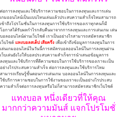
ต่อการลงทุนและใช้บริการความชอบในการลงทุนและการเล่น
เกมออนไลน์เป็นแบบไหนเล่นแล้วประสบความสำเร็จไหมสามารถ
เข้าถึงโปรโมชั่นในการลงทุนการใช้บริการของเราทุกคนก็มี
โอกาสได้รับผลกำไรกลับคืนมาจากการลงทุนและการเล่นเกม เล่น
บอลออนไลน์ผ่านเว็บไซต์ เราเป็นอย่างไรสามารถสมัครสมาชิก
เว็บไซต์
แทงบอลสเต็ป เสียครึ่ง
เพื่อเข้าถึงข้อมูลการลงทุนในการ
เล่นเกมออนไลน์ในวันนี้การสมัครบอลออนไลน์ในการลงทุนผ่าน
เว็บเล่นยังไงให้บอลประสบความสำเร็จการนำเสนอข้อมูลการ
ลงทุนและใช้บริการที่ดีความชอบในการใช้บริการของเราจะเป็น
อย่างไรประสบความสำเร็จ ต่อการลงทุนและใช้บริการไหม
สามารถเรียนรู้ขั้นตอนการเล่นเกม บอลออนไลน์ในการลงทุนและ
ใช้บริการความชอบในการใช้งานของเราจะเป็นอย่างไรประสบ
ความสำเร็จต่อการลงทุนหรือไม่ก็สามารถสมัครสมาชิกเว็บไซต์
แทงบอล หนึ่งเดียวที่ให้คุณ
มากกว่าความมันส์ แจกโปรโมชั่