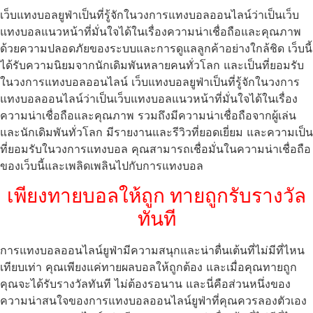
เว็บแทงบอลยูฟ่าเป็นที่รู้จักในวงการแทงบอลออนไลน์ว่าเป็นเว็บ
แทงบอลแนวหน้าที่มั่นใจได้ในเรื่องความน่าเชื่อถือและคุณภาพ
ด้วยความปลอดภัยของระบบและการดูแลลูกค้าอย่างใกล้ชิด เว็บนี้
ได้รับความนิยมจากนักเดิมพันหลายคนทั่วโลก และเป็นที่ยอมรับ
ในวงการแทงบอลออนไลน์ เว็บแทงบอลยูฟ่าเป็นที่รู้จักในวงการ
แทงบอลออนไลน์ว่าเป็นเว็บแทงบอลแนวหน้าที่มั่นใจได้ในเรื่อง
ความน่าเชื่อถือและคุณภาพ รวมถึงมีความน่าเชื่อถือจากผู้เล่น
และนักเดิมพันทั่วโลก มีรายงานและรีวิวที่ยอดเยี่ยม และความเป็น
ที่ยอมรับในวงการแทงบอล คุณสามารถเชื่อมั่นในความน่าเชื่อถือ
ของเว็บนี้และเพลิดเพลินไปกับการแทงบอล
เพียงทายบอลให้ถูก ทายถูกรับรางวัล
ทันที
การแทงบอลออนไลน์ยูฟ่ามีความสนุกและน่าตื่นเต้นที่ไม่มีที่ไหน
เทียบเท่า คุณเพียงแค่ทายผลบอลให้ถูกต้อง และเมื่อคุณทายถูก
คุณจะได้รับรางวัลทันที ไม่ต้องรอนาน และนี่คือส่วนหนึ่งของ
ความน่าสนใจของการแทงบอลออนไลน์ยูฟ่าที่คุณควรลองตัวเอง