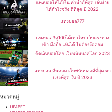
แทงบอลให้ได้เงิน ค่าน้ำดีที่สุด เล่นง่าย
ได้กำไรจริง ดีที่สุด ปี 2022
แทงบอล777
แทงบอล3คู่100ได้เท่าไหร่ เว็บตรงทาง
เข้า มือถือ เล่นได้ ไม่ต้องง้อคอม
คิดเงินบอลโลก เว็บพนันบอลโลก 2023
แทงบอล คืนคอม เว็บพนันบอลดีที่สุด มา
แรงที่สุด ใน ปี 2023
หมวดหมู่
UFABET