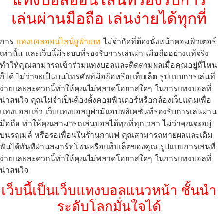
เล่นผ่านมือถือ เล่นง่ายได้ทุกที่
การ
แทงบอลออนไลน์ยูฟ่าเบท
ไม่จำกัดที่ต้องนั่งหน้าคอมพิวเตอร์
เท่านั้น และเว็บนี้มีระบบที่รองรับการเล่นผ่านมือถืออย่างแท้จริง
ทำให้คุณสามารถเข้าร่วมแทงบอลและติดตามผลเมื่อคุณอยู่ที่ไหน
ก็ได้ ไม่ว่าจะเป็นบนโทรศัพท์มือถือหรือแท็บเล็ต รูปแบบการเล่นที่
ง่ายและสะดวกนี้ทำให้คุณไม่พลาดโอกาสใดๆ ในการแทงบอลที่
น่าสนใจ คุณไม่จำเป็นต้องตั้งคอมพิวเตอร์หรือกล้องเว็บแคมเพื่อ
แทงบอลแล้ว เว็บแทงบอลยูฟ่ามีแอปพลิเคชันที่รองรับการเล่นผ่าน
มือถือ ทำให้คุณสามารถเล่นบอลได้ทุกที่ทุกเวลา ไม่ว่าคุณจะอยู่
บนรถเมล์ หรือรอเพื่อนในร้านกาแฟ คุณสามารถทายผลและเดิม
พันได้ทันทีผ่านสมาร์ทโฟนหรือแท็บเล็ตของคุณ รูปแบบการเล่นที่
ง่ายและสะดวกนี้ทำให้คุณไม่พลาดโอกาสใดๆ ในการแทงบอลที่
น่าสนใจ
เว็บนี้เป็นเว็บแทงบอลแนวหน้า ชั้นนำ
ระดับโลกมั่นใจได้