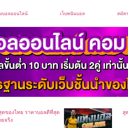
ทงบอลออนไลน์
เว็บพนันบอล
สมัค
่สุดของไทย ราคาบอลดีที่สุด
สู
ายจริง