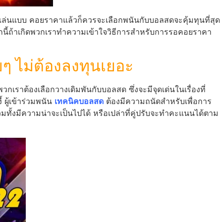
เล่นแบบ คอยราคาแล้วก็ควรจะเลือกพนันกับบอลสดจะคุ้มทุนที่สุด
ากนี้ถ้าเกิดพวกเราทำความเข้าใจวิธีการสำหรับการรอคอยราคา
ๆ ไม่ต้องลงทุนเยอะ
วกเราต้องเลือกวางเดิมพันกับบอลสด ซึ่งจะมีจุดเด่นในเรื่องที่
 ผู้เข้าร่วมพนัน
เทคนิคบอลสด
ต้องมีความถนัดสำหรับเพื่อการ
มทั้งมีความน่าจะเป็นไปได้ หรือเปล่าที่คู่ปรับจะทำคะแนนได้ตาม