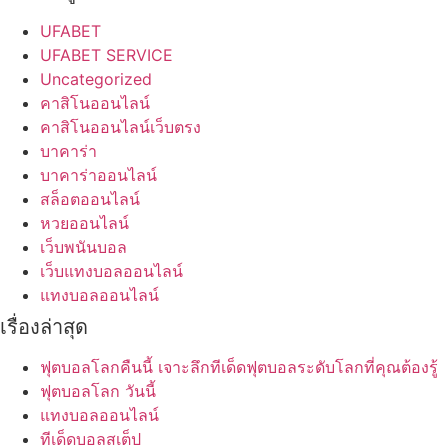
UFABET
UFABET SERVICE
Uncategorized
คาสิโนออนไลน์
คาสิโนออนไลน์เว็บตรง
บาคาร่า
บาคาร่าออนไลน์
สล็อตออนไลน์
หวยออนไลน์
เว็บพนันบอล
เว็บแทงบอลออนไลน์
แทงบอลออนไลน์
เรื่องล่าสุด
ฟุตบอลโลกคืนนี้ เจาะลึกทีเด็ดฟุตบอลระดับโลกที่คุณต้องรู้
ฟุตบอลโลก วันนี้
แทงบอลออนไลน์
ทีเด็ดบอลสเต็ป