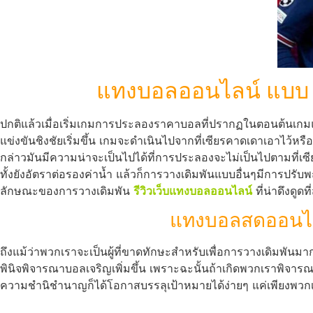
แทงบอลออนไลน์ แบบ แท
ปกติแล้วเมื่อเริ่มเกมการประลองราคาบอลที่ปรากฏในตอนต้นเ
แข่งขันชิงชัยเริ่มขึ้น เกมจะดำเนินไปจากที่เซียรคาดเดาเอาไว้หรือเก
กล่าวมันมีความน่าจะเป็นไปได้ที่การประลองจะไม่เป็นไปตามที่เซ
ทั้งยังอัตราต่อรองค่าน้ำ แล้วก็การวางเดิมพันแบบอื่นๆมีการปรับพ
ลักษณะของการวางเดิมพัน
รีวิวเว็บแทงบอลออนไลน์
ที่น่าดึงดูดที
แทงบอลสดออนไลน์
ถึงแม้ว่าพวกเราจะเป็นผู้ที่ขาดทักษะสำหรับเพื่อการวางเดิมพันม
พินิจพิจารณาบอลเจริญเพิ่มขึ้น เพราะฉะนั้นถ้าเกิดพวกเราพิจ
ความชำนิชำนาญก็ได้โอกาสบรรลุเป้าหมายได้ง่ายๆ แค่เพียงพวก