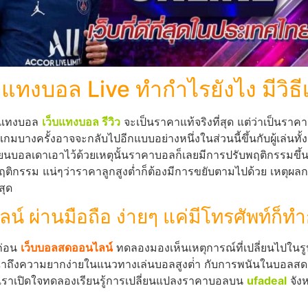
งบอล Live ทำกำไรยังไง มีวิธีเ
กมแทงบอล
เว็บแทงบอล รีวิว
จะเป็นราคาแท้จริงที่สุด แต่ว่าเป็นราคา
มบางครั้งอาจจะกลับไปอีกแบบอย่างหนึ่งในส่วนนี้ขึ้นกับผู้เล่นทั้งคู่
ียนบอลเดาเอาไว้ด้วยเหตุนั้นราคาบอลก็เลยมีการปรับพฤติกรรมขึ้
ฤติกรรม แน่ๆว่าราคาลูกสูงต่ำก็ต้องมีการขยับตามไปด้วย เหตุผลกลุ่
่สุด
 ผ่านมือถือ ง่ายๆ แค่มีโทรศัพท์ก็ท
าก่อน
เว็บบอลสดออนไลน์
ทดลองมองเห็นเหตุการณ์ที่เปลี่ยนไปในร
ารณาถึงความยากง่ายในแนวทางเล่นบอลสูงต่ํา กับการพนันในบอลสด
เราเปิดใจทดลองเรียนรู้การเปลี่ยนแปลงราคาบอลบน
ufadeal
จังห