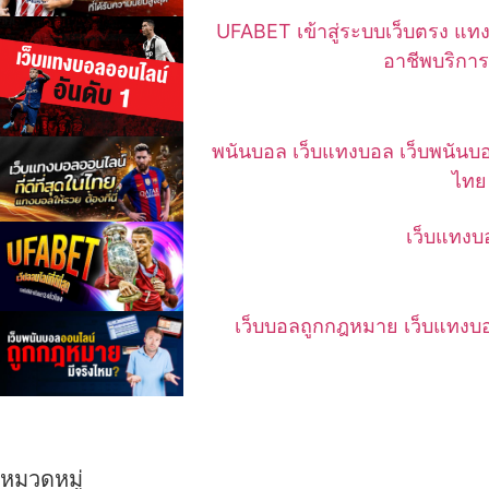
UFABET เข้าสู่ระบบเว็บตรง แท
อาชีพบริการ
พนันบอล เว็บแทงบอล เว็บพนันบอ
ไทย
เว็บแทงบอ
เว็บบอลถูกกฎหมาย เว็บแทงบอ
หมวดหมู่