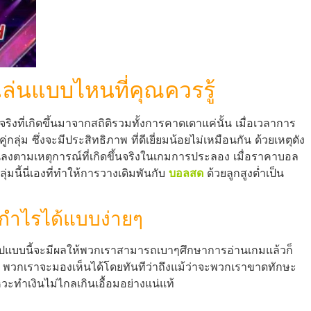
ล่นแบบไหนที่คุณควรรู้
จริงที่เกิดขึ้นมาจากสถิติรวมทั้งการคาดเดาแค่นั้น เมื่อเวลาการ
กลุ่ม ซึ่งจะมีประสิทธิภาพ ที่ดีเยี่ยมน้อยไม่เหมือนกัน ด้วยเหตุดัง
นลงตามเหตุการณ์ที่เกิดขึ้นจริงในเกมการประลอง เมื่อราคาบอล
มนี้นี่เองที่ทำให้การวางเดิมพันกับ
บอลสด
ด้วยลูกสูงต่ำเป็น
ำกำไรได้แบบง่ายๆ
ูปแบบนี้จะมีผลให้พวกเราสามารถเบาๆศึกษาการอ่านเกมแล้วก็
 พวกเราจะมองเห็นได้โดยทันทีว่าถึงแม้ว่าจะพวกเราขาดทักษะ
วะทำเงินไม่ไกลเกินเอื้อมอย่างแน่แท้