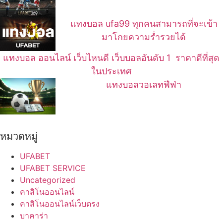
แทงบอล ufa99 ทุกคนสามารถที่จะเข้า
มาโกยความร่ำรวยได้
แทงบอล ออนไลน์ เว็บไหนดี เว็บบอลอันดับ 1 ราคาดีที่สุด
ในประเทศ
แทงบอลวอเลทฟีฟ่า
หมวดหมู่
UFABET
UFABET SERVICE
Uncategorized
คาสิโนออนไลน์
คาสิโนออนไลน์เว็บตรง
บาคาร่า