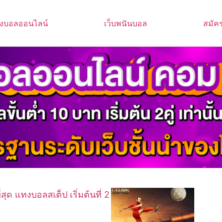
ทงบอลออนไลน์
เว็บพนันบอล
สมัค
สุด แทงบอลสเต็ป เริ่มต้นที่ 2