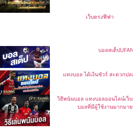
เว็บตรงฟีฟ่า
บอลสเต็ปUFA
แทงบอล ได้เงินชัวร์ สะดวกปลอ
วิธีพนันบอล แทงบอลออนไลน์เว็บ
บอลที่มีผู้ใช้งานมากม