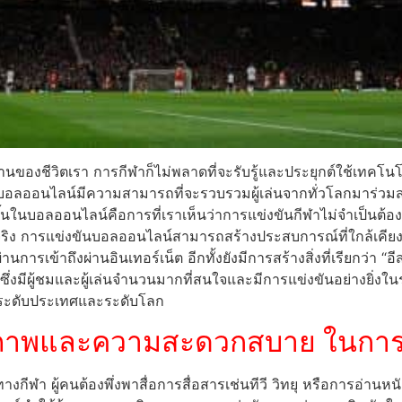
นของชีวิตเรา การกีฬาก็ไม่พลาดที่จะรับรู้และประยุกต์ใช้เทคโนโลย
อลออนไลน์มีความสามารถที่จะรวบรวมผู้เล่นจากทั่วโลกมาร่วมสนุ
ขึ้นในบอลออนไลน์คือการที่เราเห็นว่าการแข่งขันกีฬาไม่จำเป็นต้อ
จริง การแข่งขันบอลออนไลน์สามารถสร้างประสบการณ์ที่ใกล้เคีย
านการเข้าถึงผ่านอินเทอร์เน็ต อีกทั้งยังมีการสร้างสิ่งที่เรียกว่า
ซึ่งมีผู้ชมและผู้เล่นจำนวนมากที่สนใจและมีการแข่งขันอย่างยิ่ง
งในระดับประเทศและระดับโลก
ิภาพและความสะดวกสบาย ในการต
ีฬา ผู้คนต้องพึ่งพาสื่อการสื่อสารเช่นทีวี วิทยุ หรือการอ่านหนั