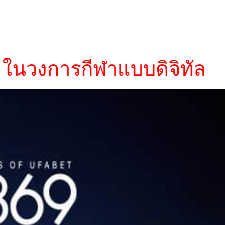
 ในวงการกีฬาแบบดิจิทัล