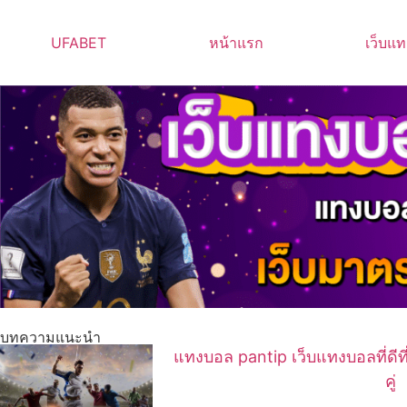
UFABET
หน้าแรก
เว็บแ
บทความแนะนำ
แทงบอล pantip เว็บแทงบอลที่ดีที่
คู่