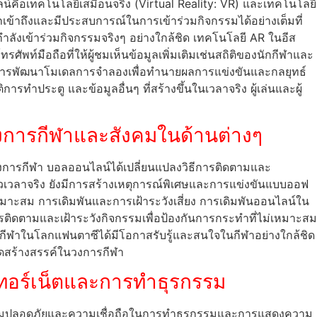
ลน์คือเทคโนโลยีเสมือนจริง (Virtual Reality: VR) และเทคโนโลยี
เข้าถึงและมีประสบการณ์ในการเข้าร่วมกิจกรรมได้อย่างเต็มที่
ำลังเข้าร่วมกิจกรรมจริงๆ อย่างใกล้ชิด เทคโนโลยี AR ในอีส
มือถือที่ให้ผู้ชมเห็นข้อมูลเพิ่มเติมเช่นสถิติของนักกีฬาและ
งการพัฒนาโมเดลการจำลองเพื่อทำนายผลการแข่งขันและกลยุทธ์
ารทำประตู และข้อมูลอื่นๆ ที่สร้างขึ้นในเวลาจริง ผู้เล่นและผู้
งการกีฬาและสังคมในด้านต่างๆ
งการกีฬา บอลออนไลน์ได้เปลี่ยนแปลงวิธีการติดตามและ
เวลาจริง ยังมีการสร้างเหตุการณ์พิเศษและการแข่งขันแบบออฟ
งเหมาะสม การเดิมพันและการเฝ้าระวังเสี่ยง การเดิมพันออนไลน์ใน
ารติดตามและเฝ้าระวังกิจกรรมเพื่อป้องกันการกระทำที่ไม่เหมาะสม
มกีฬาในโลกแฟนตาซีได้มีโอกาสรับรู้และสนใจในกีฬาอย่างใกล้ชิด
คิดสร้างสรรค์ในวงการกีฬา
ทอร์เน็ตและการทำธุรกรรม
วกับความปลอดภัยและความเชื่อถือในการทำธุรกรรมและการแสดงความ