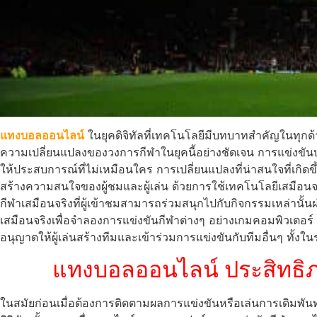
แทงบอลออนไลน์
ในยุคดิจิทัลที่เทคโนโลยีมีบทบาทสำคัญในทุกด้า
ความเปลี่ยนแปลงของวงการกีฬาในยุคนี้อย่างชัดเจน การแข่งขันบ
ให้ประสบการณ์ที่ไม่เหมือนใคร การเปลี่ยนแปลงที่น่าสนใจที่เกิด
สร้างความสนใจของผู้ชมและผู้เล่น ด้วยการใช้เทคโนโลยีเสมือน
กีฬาเสมือนจริงที่ผู้เข้าชมสามารถร่วมสนุกไปกับกิจกรรมเหล่านั้นผ่
เสมือนจริงเพื่อจำลองการแข่งขันกีฬาต่างๆ อย่างเกมคอมพิวเตอร์ 
อนุญาตให้ผู้เล่นสร้างทีมและเข้าร่วมการแข่งขันกับทีมอื่นๆ ทั้
แทงบอลออนไลน์ ประสิทธ
ในสมัยก่อนเมื่อต้องการติดตามผลการแข่งขันหรือเล่นการเดิมพันทางก