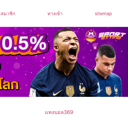
รสมาชิก
ทางเข้า
sitemap
แทงบอล369