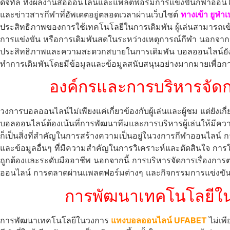
ดิจิทัล ทั้งผลงานสื่อออนไลน์และแพลตฟอร์มการแข่งขันกีฬาออนไ
และข่าวสารกีฬาที่อัพเดตอยู่ตลอดเวลาผ่านเว็บไซต์
ทางเข้า ยูฟ่า
ประสิทธิภาพของการใช้เทคโนโลยีในการเดิมพัน ผู้เล่นสามารถเข้
การแข่งขัน หรือการเดิมพันสดในระหว่างเหตุการณ์กีฬา นอกจากนี้
ประสิทธิภาพและความสะดวกสบายในการเดิมพัน บอลออนไลน์ยังเปิดโอ
ทำการเดิมพันโดยมีข้อมูลและข้อมูลสนับสนุนอย่างมากมายเพื่อการตั
องค์กรและการบริหารจัดก
วงการบอลออนไลน์ไม่เพียงแค่เกี่ยวข้องกับผู้เล่นและผู้ชม แต่ยั
บอลออนไลน์ต้องเน้นที่การพัฒนาทีมและการบริหารผู้เล่นให้มีความ
ก็เป็นสิ่งที่สำคัญในการสร้างความเป็นอยู่ในวงการกีฬาออนไลน์ ก
และข้อมูลอื่นๆ ที่มีความสำคัญในการวิเคราะห์และตัดสินใจ การใช
ถูกต้องและระดับมืออาชีพ นอกจากนี้ การบริหารจัดการเรื่องการ
ออนไลน์ การตลาดผ่านแพลตฟอร์มต่างๆ และกิจกรรมการแข่งขันพิ
การพัฒนาเทคโนโลยีใ
การพัฒนาเทคโนโลยีในวงการ
แทงบอลออนไลน์ UFABET
ไม่เพ