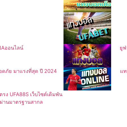
NAออนไลน์
ยูฟ
ดภัย มาแรงที่สุด ปี 2024
แท
ตรง UFA88S เว็บไซต์เดิมพัน
ายผ่านมาตรฐานสากล