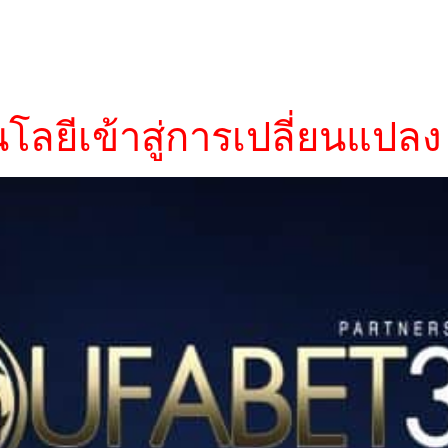
ยีเข้าสู่การเปลี่ยนแปลง