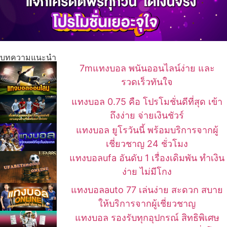
บทความแนะนำ
7mแทงบอล พนันออนไลน์ง่าย และ
รวดเร็วทันใจ
แทงบอล 0.75 คือ โปรโมชั่นดีที่สุด เข้า
ถึงง่าย จ่ายเงินชัวร์
แทงบอล ยูโรวันนี้ พร้อมบริการจากผู้
เชี่ยวชาญ 24 ชั่วโมง
แทงบอลufa อันดับ 1 เรื่องเดิมพัน ทำเงิน
ง่าย ไม่มีโกง
แทงบอลauto 77 เล่นง่าย สะดวก สบาย
ให้บริการจากผู้เชี่ยวชาญ
แทงบอล รองรับทุกอุปกรณ์ สิทธิพิเศษ