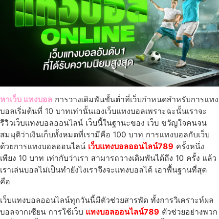
หาเว็บ แทงบอล
การวางเดิมพันขั้นต่ำที่เว็บกำหนดสำหรับการแทง
บอลเริ่มต้นที่ 10 บาทเท่านั้นเองเว็บแทงบอลเพราะฉะนั้นเราจะ
รีวิวเว็บแทงบอลออนไลน์ เว็บนี้ในฐานะของ เว็บ ขวัญใจคนจน
สมมุติว่าเงินเก็บทั้งหมดที่เรามีคือ 100 บาท การแทงบอลกับเว็บ
ด้วยการแทงบอลออนไลน์
เว็บแทงบอลออนไลน์789
ครั้งหนึ่ง
เพียง 10 บาท เท่ากับว่าเรา สามารถวางเดิมพันได้ถึง 10 ครั้ง แล้ว
เราเล่นบอลไม่เป็นทำยังไงเราจึงจะแทงบอลได้ เอาพื้นฐานที่สุด
คือ
เว็บแทงบอลออนไลน์ทุกวันนี้มีตัวช่วยสารพัด ทั้งการวิเคราะห์ผล
บอลจากเซียน การใช้เว็บ
แทงบอลออนไลน์789
ตัวช่วยอย่างพวก