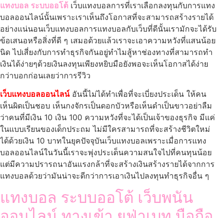
แทงบอล ระบบออโต้
เว็บแทงบอลการที่เราเลือกลงทุนกับการแทง
บอลออนไลน์นั้นเพราะเราเห็นถึงโอกาสที่จะสามารถสร้างรายได้
อย่างแน่นอนเว็บแทงบอลการแทงบอลกับเว็บที่ดีนั้นเรามักจะได้รับ
ข้อเสนอหรือสิ่งที่ดี ๆ เสมอด้วยแล้วเราจะเอาความหวังที่แสนน้อย
นิด ไปเสี่ยงกับการทำธุรกิจกันอยู่ทำไมสู้หาช่องทางที่สามารถทำ
เงินได้ง่ายๆด้วยเงินลงทุนเพียงหยิบมือยังพอจะเห็นโอกาสได้ง่าย
กว่าบอกก่อนเลยว่าการรีวิว
เว็บแทงบอลออนไลน์
อันนี้ไม่ได้ทำเพื่อที่จะเบี่ยงประเด็น ให้คน
เห็นผิดเป็นชอบ เห็นกงจักรเป็นดอกบัวหรือเห็นดำเป็นขาวอย่าลืม
ว่าคนที่มีเงิน 10 เงิน 100 ความหวังที่จะได้เป็นเจ้าของธุรกิจ มีแค่
ในแบบเรียนของเด็กประถม ไม่มีใครสามารถที่จะสร้างชีวิตใหม่
ได้ด้วยเงิน 10 บาทในยุคปัจจุบันเว็บแทงบอลเพราะเมื่อการแทง
บอลออนไลน์ในวันนี้เราจะพุ่งประเด็นความสนใจไปที่คนทุนน้อย
แต่มีความปรารถนาอันแรงกล้าที่จะสร้างเงินสร้างรายได้จากการ
แทงบอลด้วยว่ามันน่าจะดีกว่าการเอาเงินไปลงทุนทำธุรกิจอื่น ๆ
แทงบอล ระบบออโต้ เว็บพนัน
ออนไลน์ ทางเข้า ยูฟ่าเบท มือถือ