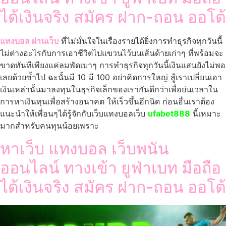
ได้เงินจริง สมัคร ฝาก-ถอน ออโต้
แทงบอล ผ่านเว็บ
ที่ไม่มั่นใจในเรื่องรายได้ยิ่งการทำธุรกิจทุกวันนี้
ไม่ต่างอะไรกับการเอาชีวิตไปแขวนไว้บนเส้นด้ายเก่าๆ ที่พร้อมจะ
ขาดทันทีเพียงแค่ลมพัดเบาๆ การทำธุรกิจทุกวันนี้เงินแสนยังไม่พอ
เลยด้วยซ้ำไป ฉะนั้นมี 10 มี 100 อย่าคิดการใหญ่ สู้เราเปลี่ยนเอา
เงินเหล่านั้นมาลงทุนในธุรกิจเล็กของเรากันดีกว่าเพื่อย่นเวลาใน
การหาเงินทุนเพื่อสร้างอนาคต ให้เร็วขึ้นอีกนิด ก่อนอื่นเราต้อง
แนะนำให้เพื่อนๆได้รู้จักกับเว็บแทงบอลเว็บ
ufabet888
นี้เหมาะ
มากสำหรับคนทุนน้อยเพราะ
หาเว็บ แทงบอล เว็บพนัน
ออนไลน์ ทางเข้า ยูฟ่าเบท มือถือ
ได้เงินจริง สมัคร ฝาก-ถอน ออโต้