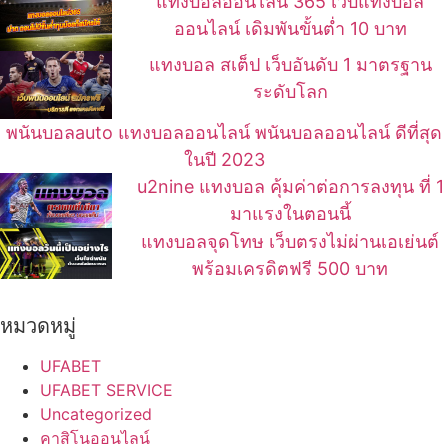
แทงบอลออนไลน์ 365 เว็บแทงบอล
ออนไลน์ เดิมพันขั้นต่ำ 10 บาท
แทงบอล สเต็ป เว็บอันดับ 1 มาตรฐาน
ระดับโลก
พนันบอลauto แทงบอลออนไลน์ พนันบอลออนไลน์ ดีที่สุด
ในปี 2023
u2nine แทงบอล คุ้มค่าต่อการลงทุน ที่ 1
มาแรงในตอนนี้
แทงบอลจุดโทษ เว็บตรงไม่ผ่านเอเย่นต์
พร้อมเครดิตฟรี 500 บาท
หมวดหมู่
UFABET
UFABET SERVICE
Uncategorized
คาสิโนออนไลน์