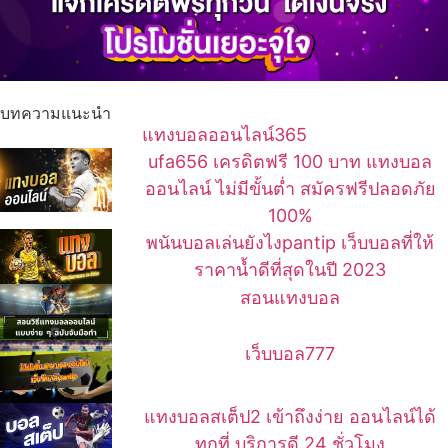
บทความแนะนำ
แทงบอลออนไลน์365
ufa656 เครดิตฟรี 100 บาท แทงบอล
ออนไลน์ ไม่มีขั้นต่ำ สมัครฟรีปลอดภัย
100%
พนันบอลเล่นยังไงpantip เว็บบอลที่ให้
ราคาน้ำดีที่สุดในปี 2023
สอนแทงบอล
เว็บบอล777
แทงบอลสเต็ป2 เข้าถึงง่าย ออนไลน์ได้
ทุกที่ บริการดี 24 ชั่วโมง