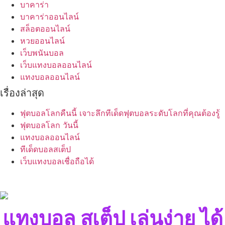
บาคาร่า
บาคาร่าออนไลน์
สล็อตออนไลน์
หวยออนไลน์
เว็บพนันบอล
เว็บแทงบอลออนไลน์
แทงบอลออนไลน์
เรื่องล่าสุด
ฟุตบอลโลกคืนนี้ เจาะลึกทีเด็ดฟุตบอลระดับโลกที่คุณต้องรู้
ฟุตบอลโลก วันนี้
แทงบอลออนไลน์
ทีเด็ดบอลสเต็ป
เว็บแทงบอลเชื่อถือได้
แทงบอล สเต็ป เล่นง่าย ได้