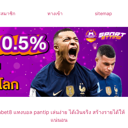
รสมาชิก
ทางเข้า
sitemap
bet8 แทงบอล pantip เล่นง่าย ได้เงินจริง สร้างรายได้ให้
แน่นอน