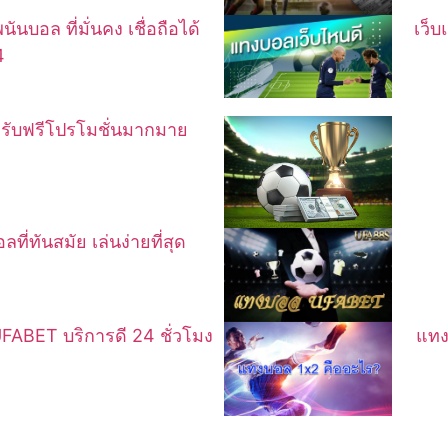
ันบอล ที่มั่นคง เชื่อถือได้
เว็บ
4
รับฟรีโปรโมชั่นมากมาย
่ทันสมัย เล่นง่ายที่สุด
FABET บริการดี 24 ชั่วโมง
แทงบ