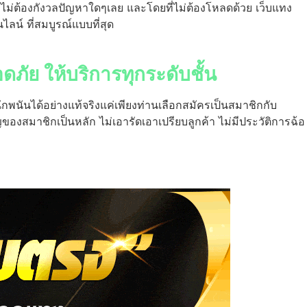
ย ไม่ต้องกังวลปัญหาใดๆเลย และโดยที่ไม่ต้องโหลดด้วย เว็บแทง
ไลน์ ที่สมบูรณ์แบบที่สุด
ภัย ให้บริการทุกระดับชั้น
ักพนันได้อย่างแท้จริงแค่เพียงท่านเลือกสมัครเป็นสมาชิกกับ
องสมาชิกเป็นหลัก ไม่เอารัดเอาเปรียบลูกค้า ไม่มีประวัติการฉ้อ