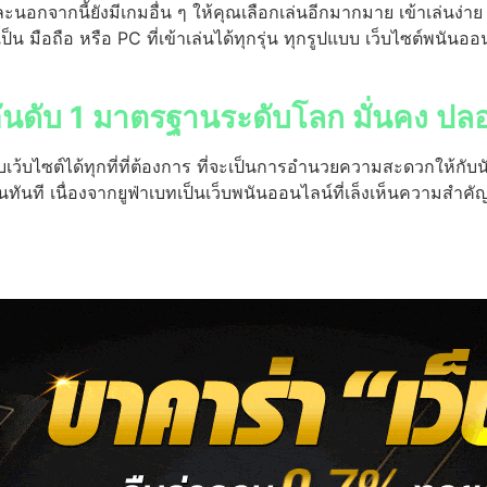
ะนอกจากนี้ยังมีเกมอื่น ๆ ให้คุณเลือกเล่นอีกมากมาย เข้าเล่นง่า
น มือถือ หรือ PC ที่เข้าเล่นได้ทุกรุ่น ทุกรูปแบบ เว็บไซต์พนันออน
นดับ 1 มาตรฐานระดับโลก มั่นคง ปลอด
บเว้บไซต์ได้ทุกที่ที่ต้องการ ที่จะเป็นการอำนวยความสะดวกให้กับน
ที เนื่องจากยูฟ่าเบทเป็นเว็บพนันออนไลน์ที่เล็งเห็นความสำคัญข