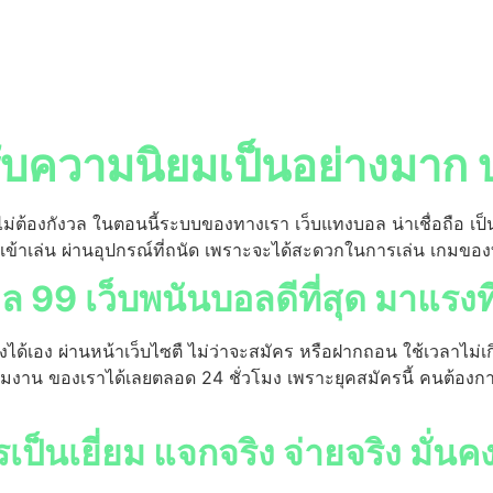
บความนิยมเป็นอย่างมาก บ
ราไม่ต้องกังวล ในตอนนี้ระบบของทางเรา เว็บแทงบอล น่าเชื่อถือ เ
้าเล่น ผ่านอุปกรณ์ที่ถนัด เพราะจะได้สะดวกในการเล่น เกมของ
 99 เว็บพนันบอลดีที่สุด มาแรงที
เอง ผ่านหน้าเว็บไซตื ไม่ว่าจะสมัคร หรือฝากถอน ใช้เวลาไม่เกิน
ทีมงาน ของเราได้เลยตลอด 24 ชั่วโมง เพราะยุคสมัครนี้ คนต้อง
ป็นเยี่ยม แจกจริง จ่ายจริง มั่นค