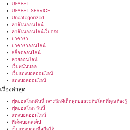
UFABET
UFABET SERVICE
Uncategorized
คาสิโนออนไลน์
คาสิโนออนไลน์เว็บตรง
บาคาร่า
บาคาร่าออนไลน์
สล็อตออนไลน์
หวยออนไลน์
เว็บพนันบอล
เว็บแทงบอลออนไลน์
แทงบอลออนไลน์
เรื่องล่าสุด
ฟุตบอลโลกคืนนี้ เจาะลึกทีเด็ดฟุตบอลระดับโลกที่คุณต้องรู้
ฟุตบอลโลก วันนี้
แทงบอลออนไลน์
ทีเด็ดบอลสเต็ป
เว็บแทงบอลเชื่อถือได้