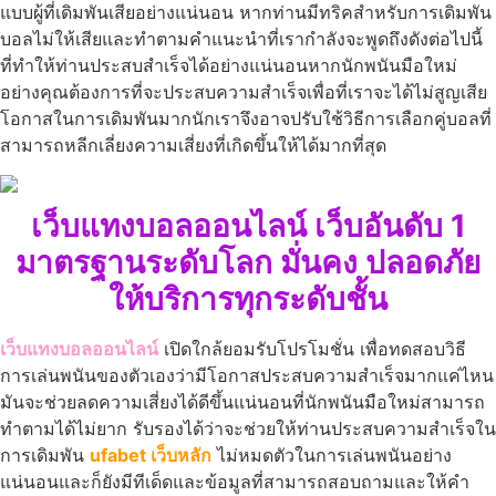
แบบผู้ที่เดิมพันเสียอย่างแน่นอน หากท่านมีทริคสำหรับการเดิมพัน
บอลไม่ให้เสียและทำตามคำแนะนำที่เรากำลังจะพูดถึงดังต่อไปนี้
ที่ทำให้ท่านประสบสำเร็จได้อย่างแน่นอนหากนักพนันมือใหม่
อย่างคุณต้องการที่จะประสบความสำเร็จเพื่อที่เราจะได้ไม่สูญเสีย
โอกาสในการเดิมพันมากนักเราจึงอาจปรับใช้วิธีการเลือกคู่บอลที่
สามารถหลีกเลี่ยงความเสี่ยงที่เกิดขึ้นให้ได้มากที่สุด
เว็บแทงบอลออนไลน์ เว็บอันดับ 1
มาตรฐานระดับโลก มั่นคง ปลอดภัย
ให้บริการทุกระดับชั้น
เว็บแทงบอลออนไลน์
เปิดใกล้ยอมรับโปรโมชั่น เพื่อทดสอบวิธี
การเล่นพนันของตัวเองว่ามีโอกาสประสบความสำเร็จมากแค่ไหน
มันจะช่วยลดความเสี่ยงได้ดีขึ้นแน่นอนที่นักพนันมือใหม่สามารถ
ทำตามได้ไม่ยาก รับรองได้ว่าจะช่วยให้ท่านประสบความสำเร็จใน
การเดิมพัน
ufabet เว็บหลัก
ไม่หมดตัวในการเล่นพนันอย่าง
แน่นอนและก็ยังมีทีเด็ดและข้อมูลที่สามารถสอบถามและให้คำ