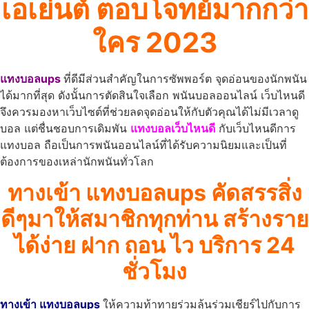
เอเย่นต์ ตอบโจทย์มากกว่า
ใคร 2023
แทงบอลups
ที่ดีมีส่วนสำคัญในการซัพพอร์ต จุดอ่อนของนักพนัน
ได้มากที่สุด ดังนั้นการตัดสินใจเลือก พนันบอลออนไลน์ เว็บไหนดี
จึงควรมองหาเว็บไซต์ที่ช่วยลดจุดอ่อนให้กับตัวคุณได้ไม่มีเวลาดู
บอล แต่ชื่นชอบการเดิมพัน
แทงบอลเว็บไหนดี
กับเว็บไหนดีการ
แทงบอล ถือเป็นการพนันออนไลน์ที่ได้รับความนิยมและเป็นที่
ต้องการของเหล่านักพนันทั่วโลก
ทางเข้า แทงบอลups คัดสรรสิ่ง
ดีๆมาให้สมาชิกทุกท่าน สร้างราย
ได้ง่าย ฝาก ถอน ไว บริการ 24
ชั่วโมง
ทางเข้า แทงบอลups
ให้ความท้าทายร่วมลุ้นร่วมเชียร์ไปกับการ