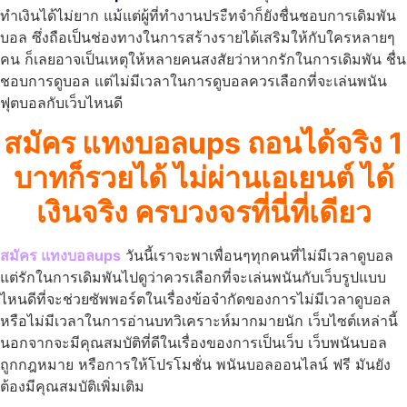
ทำเงินได้ไม่ยาก แม้แต่ผู้ที่ทำงานประืทจำก็ยังชื่นชอบการเดิมพัน
บอล ซึ่งถือเป็นช่องทางในการสร้างรายได้เสริมให้กับใครหลายๆ
คน ก็เลยอาจเป็นเหตุให้หลายคนสงสัยว่าหากรักในการเดิมพัน ชื่น
ชอบการดูบอล แต่ไม่มีเวลาในการดูบอลควรเลือกที่จะเล่นพนัน
ฟุตบอลกับเว็บไหนดี
สมัคร แทงบอลups ถอนได้จริง 1
บาทก็รวยได้ ไม่ผ่านเอเยนต์ ได้
เงินจริง ครบวงจรที่นี่ที่เดียว
สมัคร แทงบอลups
วันนี้เราจะพาเพื่อนๆทุกคนที่ไม่มีเวลาดูบอล
แต่รักในการเดิมพันไปดูว่าควรเลือกที่จะเล่นพนันกับเว็บรูปแบบ
ไหนดีที่จะช่วยซัพพอร์ตในเรื่องข้อจำกัดของการไม่มีเวลาดูบอล
หรือไม่มีเวลาในการอ่านบทวิเคราะห์มากมายนัก เว็บไซต์เหล่านี้
นอกจากจะมีคุณสมบัติที่ดีในเรื่องของการเป็นเว็บ เว็บพนันบอล
ถูกกฎหมาย หรือการให้โปรโมชั่น พนันบอลออนไลน์ ฟรี มันยัง
ต้องมีคุณสมบัติเพิ่มเติม