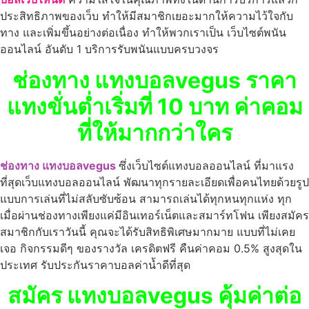
ประสิทธิภาพของเว็บ ทำให้มีสมาชิกเยอะมากให้ความไว้ใจกับ
ทาง และเพิ่มขึ้นอย่างต่อเนื่อง ทำให้พวกเราเป็น เว็บไซต์พนัน
ออนไลน์ อันดับ 1 บริการรับพนันแบบครบวงจร
ช่องทาง แทงบอลvegus ราคา
แทงขั่นต่ำเริ่มที่ 10 บาท ค่าคอม
ที่ให้มากกว่าใคร
ช่องทาง แทงบอลvegus
ซึ่งเว็บไซต์แทงบอลออนไลน์ ที่มาแรง
ที่สุดเว็บแทงบอลออนไลน์ พัฒนาทุกรายละเอียดเพื่อคนไทยด้วยรูป
แบบการเล่นที่ไม่สลับซับซ้อน สามารถเล่นได้ทุกหนทุกแห่ง ทุก
เมื่อผ่านช่องทางเพียงแค่มีอินเทอร์เน็ตและสมาร์ทโฟน เพียงสมัคร
สมาชิกกับเราวันนี้ คุณจะได้รับสิทธิพิเศษมากมาย แบบที่ไม่เคย
เจอ กิจกรรมดีๆ ของรางวัล เครดิตฟรี คืนค่าคอม 0.5% สูงสุดใน
ประเทศ รับประกันราคาบอลค่าน้ำดีที่สุด
สมัคร แทงบอลvegus คุ้มค่าต่อ