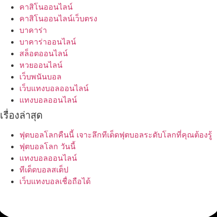
คาสิโนออนไลน์
คาสิโนออนไลน์เว็บตรง
บาคาร่า
บาคาร่าออนไลน์
สล็อตออนไลน์
หวยออนไลน์
เว็บพนันบอล
เว็บแทงบอลออนไลน์
แทงบอลออนไลน์
เรื่องล่าสุด
ฟุตบอลโลกคืนนี้ เจาะลึกทีเด็ดฟุตบอลระดับโลกที่คุณต้องรู้
ฟุตบอลโลก วันนี้
แทงบอลออนไลน์
ทีเด็ดบอลสเต็ป
เว็บแทงบอลเชื่อถือได้