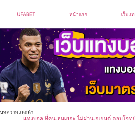
UFABET
หน้าแรก
เว็บแ
บทความแนะนำ
แทงบอล ที่คนเล่นเยอะ ไม่ผ่านเอเย่นต์ ตอบโจ