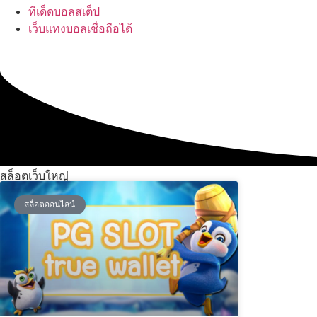
ทีเด็ดบอลสเต็ป
เว็บแทงบอลเชื่อถือได้
สล็อตเว็บใหญ่
สล็อตออนไลน์