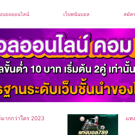
ทงบอลออนไลน์
เว็บพนันบอล
สมัค
ทย์มากกว่าใคร 2023
แทง