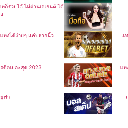
ก็รวยได้ ไม่ผ่านเอเยนต์ ได้
ิง
็แทงได้ง่ายๆ แค่ปลายนิ้ว
แท
รดิตเยอะสุด 2023
แทง
ูฟ่า
แ