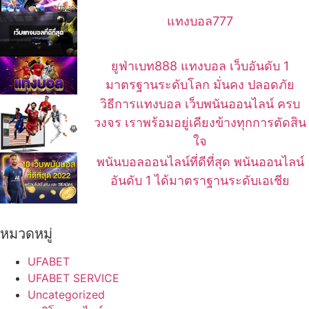
แทงบอล777
ยูฟ่าเบท888 แทงบอล เว็บอันดับ 1
มาตรฐานระดับโลก มั่นคง ปลอดภัย
วิธีการแทงบอล เว็บพนันออนไลน์ ครบ
วงจร เราพร้อมอยู่เคียงข้างทุกการตัดสิน
ใจ
พนันบอลออนไลน์ที่ดีที่สุด พนันออนไลน์
อันดับ 1 ได้มาตราฐานระดับเอเชีย
หมวดหมู่
UFABET
UFABET SERVICE
Uncategorized