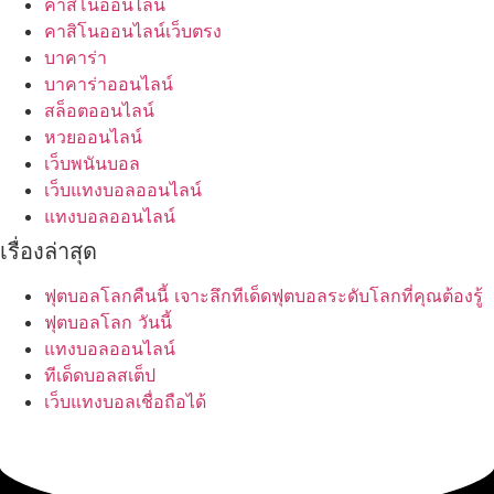
คาสิโนออนไลน์
คาสิโนออนไลน์เว็บตรง
บาคาร่า
บาคาร่าออนไลน์
สล็อตออนไลน์
หวยออนไลน์
เว็บพนันบอล
เว็บแทงบอลออนไลน์
แทงบอลออนไลน์
เรื่องล่าสุด
ฟุตบอลโลกคืนนี้ เจาะลึกทีเด็ดฟุตบอลระดับโลกที่คุณต้องรู้
ฟุตบอลโลก วันนี้
แทงบอลออนไลน์
ทีเด็ดบอลสเต็ป
เว็บแทงบอลเชื่อถือได้