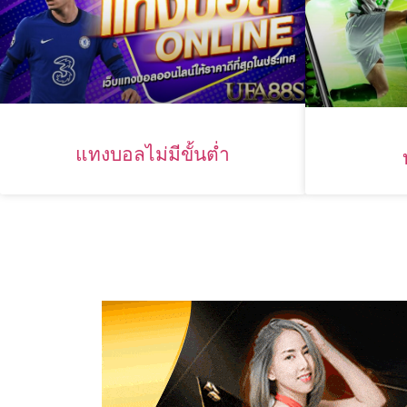
แทงบอลไม่มีขั้นต่ำ