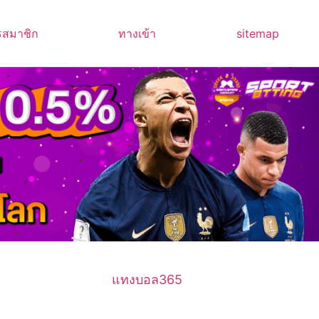
รสมาชิก
ทางเข้า
sitemap
แทงบอล365