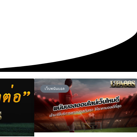
เว็บพนันบอล