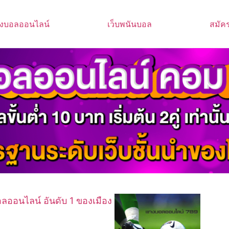
ทงบอลออนไลน์
เว็บพนันบอล
สมัค
ลออนไลน์ อันดับ 1 ของเมือง