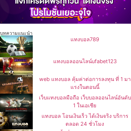
บทความแนะนำ
แทงบอล789
แทงบอลออนไลน์ufabet123
web แทงบอล คุ้มค่าต่อการลงทุน ที่ 1 มา
แรงในตอนนี้
เว็บแทงบอลมือถือ เว็บบอลออนไลน์อันดับ
1 ในเอเชีย
แทงบอล โอนเงินเร็ว ได้เงินจริง บริการ
ตลอด 24 ชั่วโมง