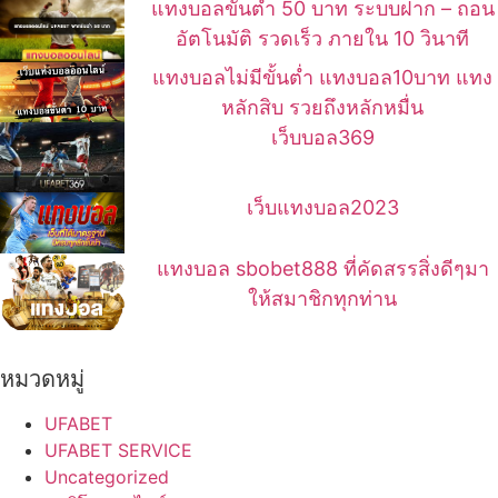
แทงบอลขั้นต่ำ 50 บาท ระบบฝาก – ถอน
อัตโนมัติ รวดเร็ว ภายใน 10 วินาที
แทงบอลไม่มีขั้นต่ำ แทงบอล10บาท แทง
หลักสิบ รวยถึงหลักหมื่น
เว็บบอล369
เว็บแทงบอล2023
แทงบอล sbobet888 ที่คัดสรรสิ่งดีๆมา
ให้สมาชิกทุกท่าน
หมวดหมู่
UFABET
UFABET SERVICE
Uncategorized